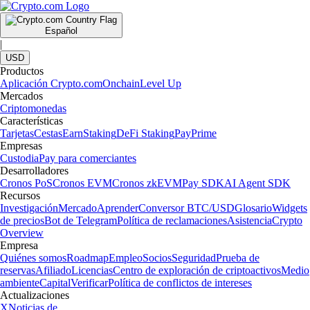
Español
|
USD
Productos
Aplicación Crypto.com
Onchain
Level Up
Mercados
Criptomonedas
Características
Tarjetas
Cestas
Earn
Staking
DeFi Staking
Pay
Prime
Empresas
Custodia
Pay para comerciantes
Desarrolladores
Cronos PoS
Cronos EVM
Cronos zkEVM
Pay SDK
AI Agent SDK
Recursos
Investigación
Mercado
Aprender
Conversor BTC/USD
Glosario
Widgets
de precios
Bot de Telegram
Política de reclamaciones
Asistencia
Crypto
Overview
Empresa
Quiénes somos
Roadmap
Empleo
Socios
Seguridad
Prueba de
reservas
Afiliado
Licencias
Centro de exploración de criptoactivos
Medio
ambiente
Capital
Verificar
Política de conflictos de intereses
Actualizaciones
X
Noticias de