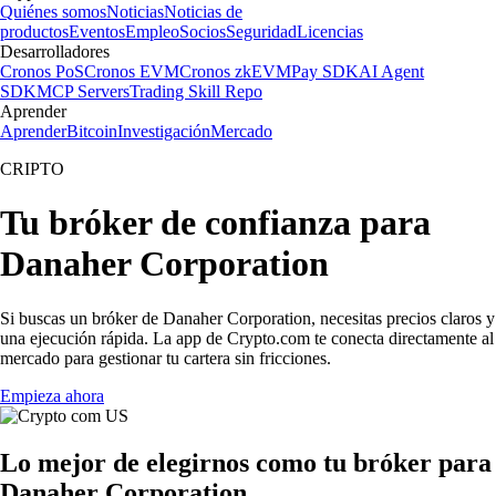
Quiénes somos
Noticias
Noticias de
productos
Eventos
Empleo
Socios
Seguridad
Licencias
Desarrolladores
Cronos PoS
Cronos EVM
Cronos zkEVM
Pay SDK
AI Agent
SDK
MCP Servers
Trading Skill Repo
Aprender
Aprender
Bitcoin
Investigación
Mercado
CRIPTO
Tu bróker de confianza para
Danaher Corporation
Si buscas un bróker de Danaher Corporation, necesitas precios claros y
una ejecución rápida. La app de Crypto.com te conecta directamente al
mercado para gestionar tu cartera sin fricciones.
Empieza ahora
Lo mejor de elegirnos como tu bróker para
Danaher Corporation