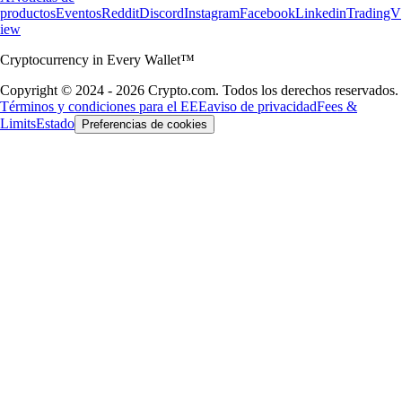
productos
Eventos
Reddit
Discord
Instagram
Facebook
Linkedin
TradingV
iew
Cryptocurrency in Every Wallet™
Copyright © 2024 - 2026 Crypto.com. Todos los derechos reservados.
Términos y condiciones para el EEE
aviso de privacidad
Fees &
Limits
Estado
Preferencias de cookies