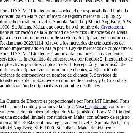
nivel de Level Up. Pueden aplicarse otras comisiones y diferenciales.
Foris DAX MT Limited es una sociedad de responsabilidad limitada
constituida en Malta con número de registro mercantil C 88392 y
domicilio social en Level 7, Spinola Park, Triq Mikiel Ang Borg, SPK
1000, St. Julians, Malta, que opera bajo el nombre de
Crypto.com
,
tiene autorización de la Autoridad de Servicios Financieros de Malta
para ejercer como proveedor de servicios de criptoactivos conforme al
Reglamento 2023/1114 relativo a los mercados de criptoactivos del
modo implementado en Malta por la Ley de mercados de criptoactivos.
Foris DAX MT Limited está autorizada para prestar los siguientes
servicios: 1. Intercambio de criptoactivos por fondos; 2. Intercambio de
criptoactivos por otros criptoactivos; 3. Recepción y transmisión de
órdenes de criptoactivos en nombre de clientes; 4. Ejecución de
órdenes de criptoactivos en nombre de clientes; 5. Servicios de
transferencia de criptoactivos en nombre de clientes; y 6. Custodia y
administración de criptoactivos en nombre de clientes.
La Cuenta de Efectivo es proporcionada por Foris MT Limited. Foris
MT Limited emite y promueve la tarjeta Visa
Crypto.com
conforme a
su licencia de miembro principal de Visa (emisión). Foris MT Limited
es una sociedad limitada constituida en Malta, con número de registro
mercantil C 90348 y oficina registrada en Level 7, Spinola Park, Triq
Mikiel Ang Borg, SPK 1000, St. Julians, Malta, debidamente