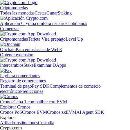
Criptomonedas
Todas las monedas
Cestas
Ganar
Staking
Aplicación Crypto.com
Para usuarios cotidianos
Comenzar
Criptomonedas
Tarjeta Visa prepago
Level Up
Onchain
Para entusiastas de Web3
Obtener extensión
Intercambios
Stake
Examinar DApps
Pay
Para comerciantes
Registro de comerciantes
Terminal de pago
Pay SDK
Complementos de comercio
electrónico
Predicciones
Cronos
Capa 1 compatible con EVM
Explorar Cronos
Cronos PoS
Cronos EVM
Cronos zkEVM
AI Agent SDK
Explorar
Afiliado
Instituciones
Custodia
Crypto.com