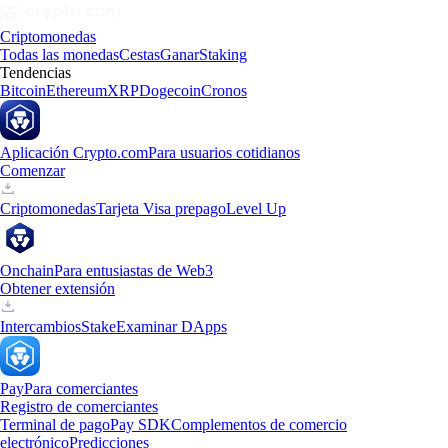
Criptomonedas
Todas las monedas
Cestas
Ganar
Staking
Tendencias
Bitcoin
Ethereum
XRP
Dogecoin
Cronos
Aplicación Crypto.com
Para usuarios cotidianos
Comenzar
Criptomonedas
Tarjeta Visa prepago
Level Up
Onchain
Para entusiastas de Web3
Obtener extensión
Intercambios
Stake
Examinar DApps
Pay
Para comerciantes
Registro de comerciantes
Terminal de pago
Pay SDK
Complementos de comercio
electrónico
Predicciones