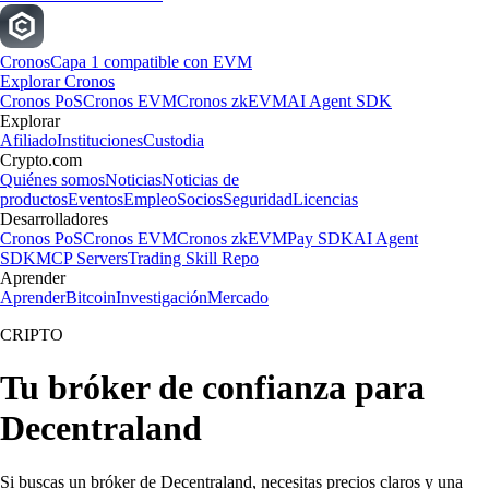
Cronos
Capa 1 compatible con EVM
Explorar Cronos
Cronos PoS
Cronos EVM
Cronos zkEVM
AI Agent SDK
Explorar
Afiliado
Instituciones
Custodia
Crypto.com
Quiénes somos
Noticias
Noticias de
productos
Eventos
Empleo
Socios
Seguridad
Licencias
Desarrolladores
Cronos PoS
Cronos EVM
Cronos zkEVM
Pay SDK
AI Agent
SDK
MCP Servers
Trading Skill Repo
Aprender
Aprender
Bitcoin
Investigación
Mercado
CRIPTO
Tu bróker de confianza para
Decentraland
Si buscas un bróker de Decentraland, necesitas precios claros y una