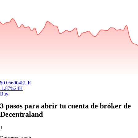
$
0.056904
EUR
-1.87
%
24H
Buy
3 pasos para abrir tu cuenta de bróker de
Decentraland
1
Descarga la app