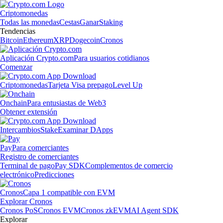
Criptomonedas
Todas las monedas
Cestas
Ganar
Staking
Tendencias
Bitcoin
Ethereum
XRP
Dogecoin
Cronos
Aplicación Crypto.com
Para usuarios cotidianos
Comenzar
Criptomonedas
Tarjeta Visa prepago
Level Up
Onchain
Para entusiastas de Web3
Obtener extensión
Intercambios
Stake
Examinar DApps
Pay
Para comerciantes
Registro de comerciantes
Terminal de pago
Pay SDK
Complementos de comercio
electrónico
Predicciones
Cronos
Capa 1 compatible con EVM
Explorar Cronos
Cronos PoS
Cronos EVM
Cronos zkEVM
AI Agent SDK
Explorar