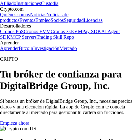
Afiliado
Instituciones
Custodia
Crypto.com
Quiénes somos
Noticias
Noticias de
productos
Eventos
Empleo
Socios
Seguridad
Licencias
Desarrolladores
Cronos PoS
Cronos EVM
Cronos zkEVM
Pay SDK
AI Agent
SDK
MCP Servers
Trading Skill Repo
Aprender
Aprender
Bitcoin
Investigación
Mercado
CRIPTO
Tu bróker de confianza para
DigitalBridge Group, Inc.
Si buscas un bróker de DigitalBridge Group, Inc., necesitas precios
claros y una ejecución rápida. La app de Crypto.com te conecta
directamente al mercado para gestionar tu cartera sin fricciones.
Empieza ahora