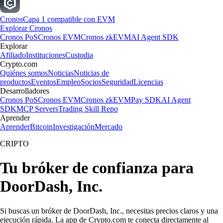
Cronos
Capa 1 compatible con EVM
Explorar Cronos
Cronos PoS
Cronos EVM
Cronos zkEVM
AI Agent SDK
Explorar
Afiliado
Instituciones
Custodia
Crypto.com
Quiénes somos
Noticias
Noticias de
productos
Eventos
Empleo
Socios
Seguridad
Licencias
Desarrolladores
Cronos PoS
Cronos EVM
Cronos zkEVM
Pay SDK
AI Agent
SDK
MCP Servers
Trading Skill Repo
Aprender
Aprender
Bitcoin
Investigación
Mercado
CRIPTO
Tu bróker de confianza para
DoorDash, Inc.
Si buscas un bróker de DoorDash, Inc., necesitas precios claros y una
ejecución rápida. La app de Crypto.com te conecta directamente al