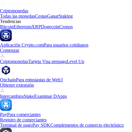
Criptomonedas
Todas las monedas
Cestas
Ganar
Staking
Tendencias
Bitcoin
Ethereum
XRP
Dogecoin
Cronos
Aplicación Crypto.com
Para usuarios cotidianos
Comenzar
Criptomonedas
Tarjeta Visa prepago
Level Up
Onchain
Para entusiastas de Web3
Obtener extensión
Intercambios
Stake
Examinar DApps
Pay
Para comerciantes
Registro de comerciantes
Terminal de pago
Pay SDK
Complementos de comercio electrónico