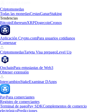
Criptomonedas
Todas las monedas
Cestas
Ganar
Staking
Tendencias
Bitcoin
Ethereum
XRP
Dogecoin
Cronos
Aplicación Crypto.com
Para usuarios cotidianos
Comenzar
Criptomonedas
Tarjeta Visa prepago
Level Up
Onchain
Para entusiastas de Web3
Obtener extensión
Intercambios
Stake
Examinar DApps
Pay
Para comerciantes
Registro de comerciantes
Terminal de pago
Pay SDK
Complementos de comercio
electrónico
Predicciones