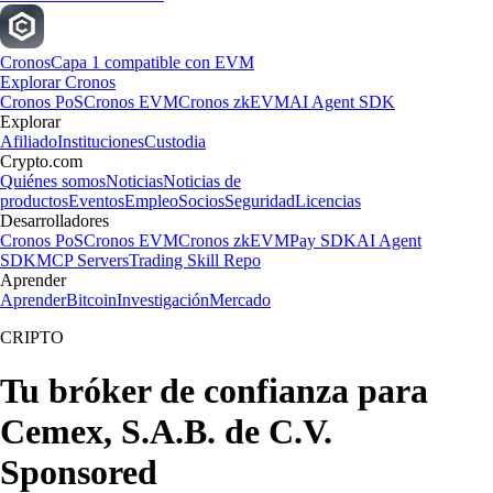
Cronos
Capa 1 compatible con EVM
Explorar Cronos
Cronos PoS
Cronos EVM
Cronos zkEVM
AI Agent SDK
Explorar
Afiliado
Instituciones
Custodia
Crypto.com
Quiénes somos
Noticias
Noticias de
productos
Eventos
Empleo
Socios
Seguridad
Licencias
Desarrolladores
Cronos PoS
Cronos EVM
Cronos zkEVM
Pay SDK
AI Agent
SDK
MCP Servers
Trading Skill Repo
Aprender
Aprender
Bitcoin
Investigación
Mercado
CRIPTO
Tu bróker de confianza para
Cemex, S.A.B. de C.V.
Sponsored