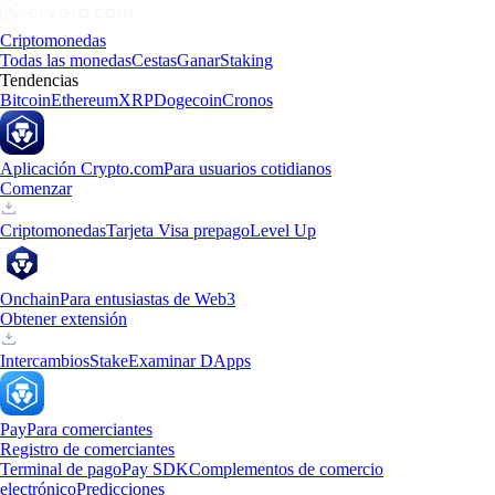
Criptomonedas
Todas las monedas
Cestas
Ganar
Staking
Tendencias
Bitcoin
Ethereum
XRP
Dogecoin
Cronos
Aplicación Crypto.com
Para usuarios cotidianos
Comenzar
Criptomonedas
Tarjeta Visa prepago
Level Up
Onchain
Para entusiastas de Web3
Obtener extensión
Intercambios
Stake
Examinar DApps
Pay
Para comerciantes
Registro de comerciantes
Terminal de pago
Pay SDK
Complementos de comercio
electrónico
Predicciones