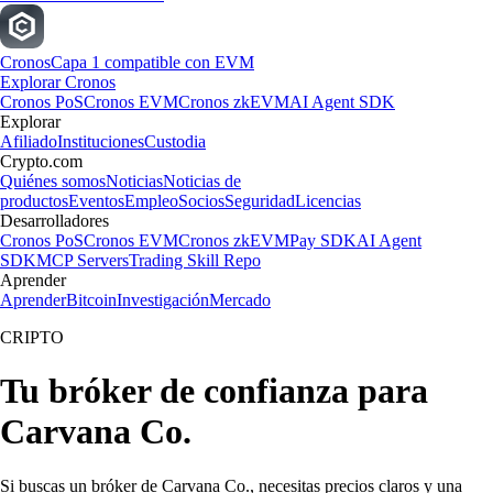
Cronos
Capa 1 compatible con EVM
Explorar Cronos
Cronos PoS
Cronos EVM
Cronos zkEVM
AI Agent SDK
Explorar
Afiliado
Instituciones
Custodia
Crypto.com
Quiénes somos
Noticias
Noticias de
productos
Eventos
Empleo
Socios
Seguridad
Licencias
Desarrolladores
Cronos PoS
Cronos EVM
Cronos zkEVM
Pay SDK
AI Agent
SDK
MCP Servers
Trading Skill Repo
Aprender
Aprender
Bitcoin
Investigación
Mercado
CRIPTO
Tu bróker de confianza para
Carvana Co.
Si buscas un bróker de Carvana Co., necesitas precios claros y una