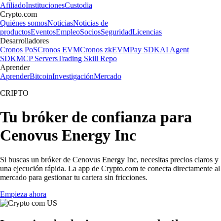
Afiliado
Instituciones
Custodia
Crypto.com
Quiénes somos
Noticias
Noticias de
productos
Eventos
Empleo
Socios
Seguridad
Licencias
Desarrolladores
Cronos PoS
Cronos EVM
Cronos zkEVM
Pay SDK
AI Agent
SDK
MCP Servers
Trading Skill Repo
Aprender
Aprender
Bitcoin
Investigación
Mercado
CRIPTO
Tu bróker de confianza para
Cenovus Energy Inc
Si buscas un bróker de Cenovus Energy Inc, necesitas precios claros y
una ejecución rápida. La app de Crypto.com te conecta directamente al
mercado para gestionar tu cartera sin fricciones.
Empieza ahora