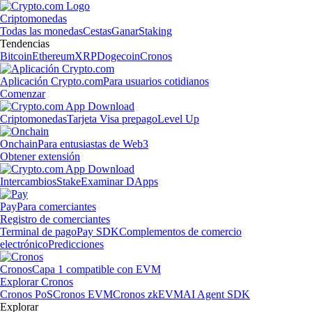
Criptomonedas
Todas las monedas
Cestas
Ganar
Staking
Tendencias
Bitcoin
Ethereum
XRP
Dogecoin
Cronos
Aplicación Crypto.com
Para usuarios cotidianos
Comenzar
Criptomonedas
Tarjeta Visa prepago
Level Up
Onchain
Para entusiastas de Web3
Obtener extensión
Intercambios
Stake
Examinar DApps
Pay
Para comerciantes
Registro de comerciantes
Terminal de pago
Pay SDK
Complementos de comercio
electrónico
Predicciones
Cronos
Capa 1 compatible con EVM
Explorar Cronos
Cronos PoS
Cronos EVM
Cronos zkEVM
AI Agent SDK
Explorar