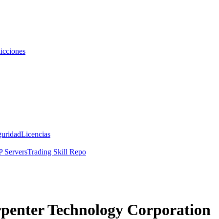
icciones
guridad
Licencias
 Servers
Trading Skill Repo
rpenter Technology Corporation