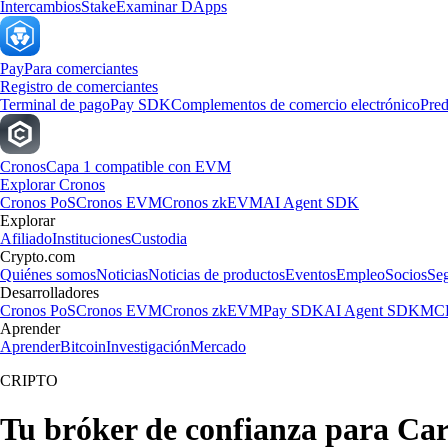
Intercambios
Stake
Examinar DApps
Pay
Para comerciantes
Registro de comerciantes
Terminal de pago
Pay SDK
Complementos de comercio electrónico
Pred
Cronos
Capa 1 compatible con EVM
Explorar Cronos
Cronos PoS
Cronos EVM
Cronos zkEVM
AI Agent SDK
Explorar
Afiliado
Instituciones
Custodia
Crypto.com
Quiénes somos
Noticias
Noticias de productos
Eventos
Empleo
Socios
Se
Desarrolladores
Cronos PoS
Cronos EVM
Cronos zkEVM
Pay SDK
AI Agent SDK
MCP
Aprender
Aprender
Bitcoin
Investigación
Mercado
CRIPTO
Tu bróker de confianza para Ca