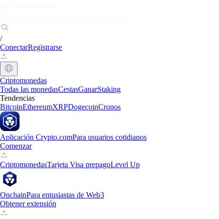
Mercados
Particulares
Empresas
Descubrir
/
Conectar
Registrarse
Criptomonedas
Todas las monedas
Cestas
Ganar
Staking
Tendencias
Bitcoin
Ethereum
XRP
Dogecoin
Cronos
Aplicación Crypto.com
Para usuarios cotidianos
Comenzar
Criptomonedas
Tarjeta Visa prepago
Level Up
Onchain
Para entusiastas de Web3
Obtener extensión