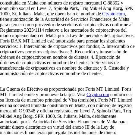
constituida en Malta con número de registro mercantil C 88392 y
domicilio social en Level 7, Spinola Park, Triq Mikiel Ang Borg, SPK
1000, St. Julians, Malta, que opera bajo el nombre de
Crypto.com
,
tiene autorización de la Autoridad de Servicios Financieros de Malta
para ejercer como proveedor de servicios de criptoactivos conforme al
Reglamento 2023/1114 relativo a los mercados de criptoactivos del
modo implementado en Malta por la Ley de mercados de criptoactivos.
Foris DAX MT Limited está autorizada para prestar los siguientes
servicios: 1. Intercambio de criptoactivos por fondos; 2. Intercambio de
criptoactivos por otros criptoactivos; 3. Recepción y transmisión de
órdenes de criptoactivos en nombre de clientes; 4. Ejecución de
órdenes de criptoactivos en nombre de clientes; 5. Servicios de
transferencia de criptoactivos en nombre de clientes; y 6. Custodia y
administración de criptoactivos en nombre de clientes.
La Cuenta de Efectivo es proporcionada por Foris MT Limited. Foris
MT Limited emite y promueve la tarjeta Visa
Crypto.com
conforme a
su licencia de miembro principal de Visa (emisión). Foris MT Limited
es una sociedad limitada constituida en Malta, con número de registro
mercantil C 90348 y oficina registrada en Level 7, Spinola Park, Triq
Mikiel Ang Borg, SPK 1000, St. Julians, Malta, debidamente
autorizada por la Autoridad de Servicios Financieros de Malta para
emitir dinero electrónico en virtud del anexo III de la Ley de
instituciones financieras que regula las instituciones de dinero