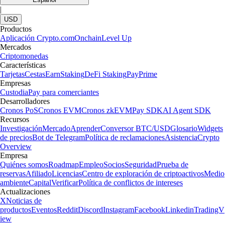
|
USD
Productos
Aplicación Crypto.com
Onchain
Level Up
Mercados
Criptomonedas
Características
Tarjetas
Cestas
Earn
Staking
DeFi Staking
Pay
Prime
Empresas
Custodia
Pay para comerciantes
Desarrolladores
Cronos PoS
Cronos EVM
Cronos zkEVM
Pay SDK
AI Agent SDK
Recursos
Investigación
Mercado
Aprender
Conversor BTC/USD
Glosario
Widgets
de precios
Bot de Telegram
Política de reclamaciones
Asistencia
Crypto
Overview
Empresa
Quiénes somos
Roadmap
Empleo
Socios
Seguridad
Prueba de
reservas
Afiliado
Licencias
Centro de exploración de criptoactivos
Medio
ambiente
Capital
Verificar
Política de conflictos de intereses
Actualizaciones
X
Noticias de
productos
Eventos
Reddit
Discord
Instagram
Facebook
Linkedin
TradingV
iew