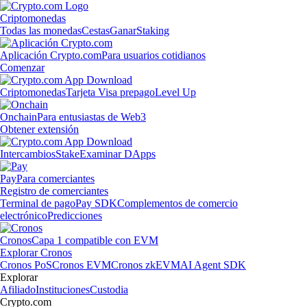
Criptomonedas
Todas las monedas
Cestas
Ganar
Staking
Aplicación Crypto.com
Para usuarios cotidianos
Comenzar
Criptomonedas
Tarjeta Visa prepago
Level Up
Onchain
Para entusiastas de Web3
Obtener extensión
Intercambios
Stake
Examinar DApps
Pay
Para comerciantes
Registro de comerciantes
Terminal de pago
Pay SDK
Complementos de comercio
electrónico
Predicciones
Cronos
Capa 1 compatible con EVM
Explorar Cronos
Cronos PoS
Cronos EVM
Cronos zkEVM
AI Agent SDK
Explorar
Afiliado
Instituciones
Custodia
Crypto.com