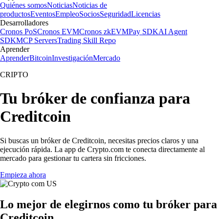
Quiénes somos
Noticias
Noticias de
productos
Eventos
Empleo
Socios
Seguridad
Licencias
Desarrolladores
Cronos PoS
Cronos EVM
Cronos zkEVM
Pay SDK
AI Agent
SDK
MCP Servers
Trading Skill Repo
Aprender
Aprender
Bitcoin
Investigación
Mercado
CRIPTO
Tu bróker de confianza para
Creditcoin
Si buscas un bróker de Creditcoin, necesitas precios claros y una
ejecución rápida. La app de Crypto.com te conecta directamente al
mercado para gestionar tu cartera sin fricciones.
Empieza ahora
Lo mejor de elegirnos como tu bróker para
Creditcoin