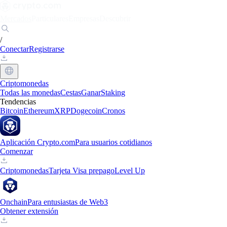
Mercados
Particulares
Empresas
Descubrir
/
Conectar
Registrarse
Criptomonedas
Todas las monedas
Cestas
Ganar
Staking
Tendencias
Bitcoin
Ethereum
XRP
Dogecoin
Cronos
Aplicación Crypto.com
Para usuarios cotidianos
Comenzar
Criptomonedas
Tarjeta Visa prepago
Level Up
Onchain
Para entusiastas de Web3
Obtener extensión