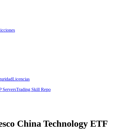
icciones
guridad
Licencias
 Servers
Trading Skill Repo
vesco China Technology ETF