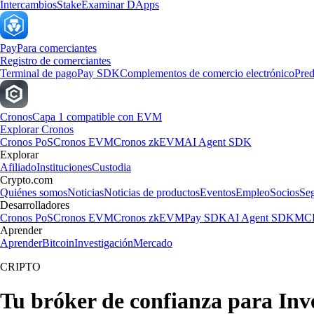
Intercambios
Stake
Examinar DApps
Pay
Para comerciantes
Registro de comerciantes
Terminal de pago
Pay SDK
Complementos de comercio electrónico
Pred
Cronos
Capa 1 compatible con EVM
Explorar Cronos
Cronos PoS
Cronos EVM
Cronos zkEVM
AI Agent SDK
Explorar
Afiliado
Instituciones
Custodia
Crypto.com
Quiénes somos
Noticias
Noticias de productos
Eventos
Empleo
Socios
Se
Desarrolladores
Cronos PoS
Cronos EVM
Cronos zkEVM
Pay SDK
AI Agent SDK
MCP
Aprender
Aprender
Bitcoin
Investigación
Mercado
CRIPTO
Tu bróker de confianza para In