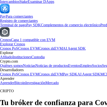
Intercambios
Stake
Examinar DApps
Pay
Para comerciantes
Registro de comerciantes
Terminal de pago
Pay SDK
Complementos de comercio electrónico
Pred
Cronos
Capa 1 compatible con EVM
Explorar Cronos
Cronos PoS
Cronos EVM
Cronos zkEVM
AI Agent SDK
Explorar
Afiliado
Instituciones
Custodia
Crypto.com
Quiénes somos
Noticias
Noticias de productos
Eventos
Empleo
Socios
Se
Desarrolladores
Cronos PoS
Cronos EVM
Cronos zkEVM
Pay SDK
AI Agent SDK
MCP
Aprender
Aprender
Bitcoin
Investigación
Mercado
CRIPTO
Tu bróker de confianza para Co