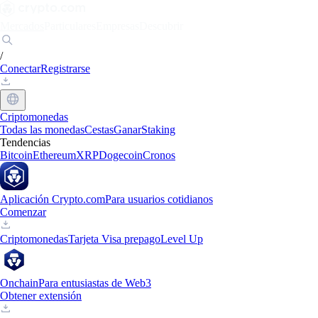
Mercados
Particulares
Empresas
Descubrir
/
Conectar
Registrarse
Criptomonedas
Todas las monedas
Cestas
Ganar
Staking
Tendencias
Bitcoin
Ethereum
XRP
Dogecoin
Cronos
Aplicación Crypto.com
Para usuarios cotidianos
Comenzar
Criptomonedas
Tarjeta Visa prepago
Level Up
Onchain
Para entusiastas de Web3
Obtener extensión