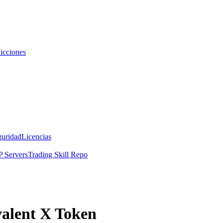
icciones
guridad
Licencias
 Servers
Trading Skill Repo
valent X Token