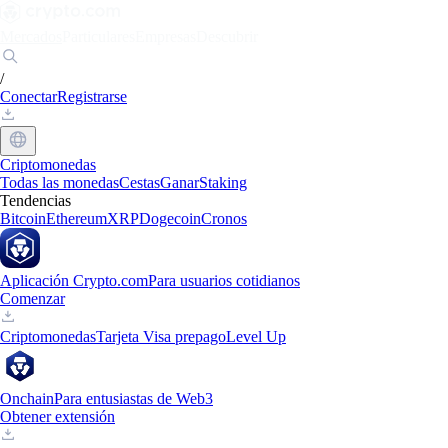
Mercados
Particulares
Empresas
Descubrir
/
Conectar
Registrarse
Criptomonedas
Todas las monedas
Cestas
Ganar
Staking
Tendencias
Bitcoin
Ethereum
XRP
Dogecoin
Cronos
Aplicación Crypto.com
Para usuarios cotidianos
Comenzar
Criptomonedas
Tarjeta Visa prepago
Level Up
Onchain
Para entusiastas de Web3
Obtener extensión