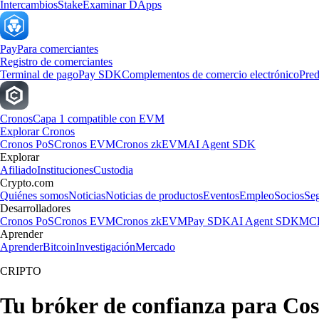
Intercambios
Stake
Examinar DApps
Pay
Para comerciantes
Registro de comerciantes
Terminal de pago
Pay SDK
Complementos de comercio electrónico
Pred
Cronos
Capa 1 compatible con EVM
Explorar Cronos
Cronos PoS
Cronos EVM
Cronos zkEVM
AI Agent SDK
Explorar
Afiliado
Instituciones
Custodia
Crypto.com
Quiénes somos
Noticias
Noticias de productos
Eventos
Empleo
Socios
Se
Desarrolladores
Cronos PoS
Cronos EVM
Cronos zkEVM
Pay SDK
AI Agent SDK
MCP
Aprender
Aprender
Bitcoin
Investigación
Mercado
CRIPTO
Tu bróker de confianza para Co