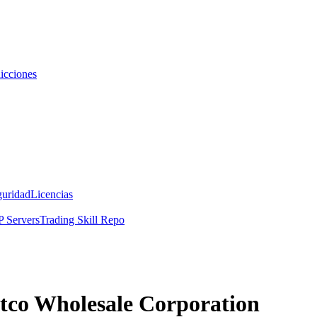
icciones
guridad
Licencias
 Servers
Trading Skill Repo
stco Wholesale Corporation