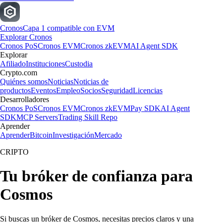
Cronos
Capa 1 compatible con EVM
Explorar Cronos
Cronos PoS
Cronos EVM
Cronos zkEVM
AI Agent SDK
Explorar
Afiliado
Instituciones
Custodia
Crypto.com
Quiénes somos
Noticias
Noticias de
productos
Eventos
Empleo
Socios
Seguridad
Licencias
Desarrolladores
Cronos PoS
Cronos EVM
Cronos zkEVM
Pay SDK
AI Agent
SDK
MCP Servers
Trading Skill Repo
Aprender
Aprender
Bitcoin
Investigación
Mercado
CRIPTO
Tu bróker de confianza para
Cosmos
Si buscas un bróker de Cosmos, necesitas precios claros y una