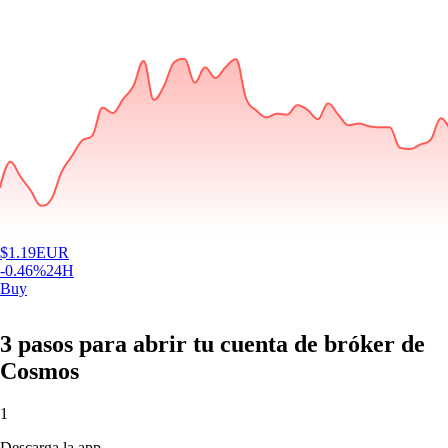
$
1.19
EUR
-0.46
%
24H
Buy
3 pasos para abrir tu cuenta de bróker de
Cosmos
1
Descarga la app