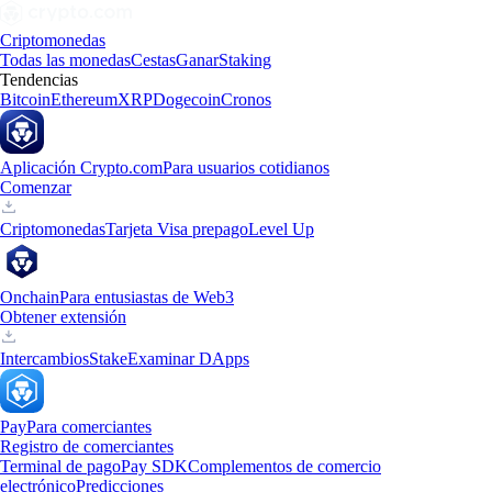
Criptomonedas
Todas las monedas
Cestas
Ganar
Staking
Tendencias
Bitcoin
Ethereum
XRP
Dogecoin
Cronos
Aplicación Crypto.com
Para usuarios cotidianos
Comenzar
Criptomonedas
Tarjeta Visa prepago
Level Up
Onchain
Para entusiastas de Web3
Obtener extensión
Intercambios
Stake
Examinar DApps
Pay
Para comerciantes
Registro de comerciantes
Terminal de pago
Pay SDK
Complementos de comercio
electrónico
Predicciones