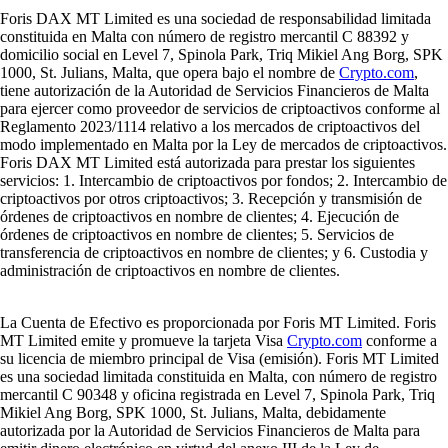
Foris DAX MT Limited es una sociedad de responsabilidad limitada
constituida en Malta con número de registro mercantil C 88392 y
domicilio social en Level 7, Spinola Park, Triq Mikiel Ang Borg, SPK
1000, St. Julians, Malta, que opera bajo el nombre de
Crypto.com
,
tiene autorización de la Autoridad de Servicios Financieros de Malta
para ejercer como proveedor de servicios de criptoactivos conforme al
Reglamento 2023/1114 relativo a los mercados de criptoactivos del
modo implementado en Malta por la Ley de mercados de criptoactivos.
Foris DAX MT Limited está autorizada para prestar los siguientes
servicios: 1. Intercambio de criptoactivos por fondos; 2. Intercambio de
criptoactivos por otros criptoactivos; 3. Recepción y transmisión de
órdenes de criptoactivos en nombre de clientes; 4. Ejecución de
órdenes de criptoactivos en nombre de clientes; 5. Servicios de
transferencia de criptoactivos en nombre de clientes; y 6. Custodia y
administración de criptoactivos en nombre de clientes.
La Cuenta de Efectivo es proporcionada por Foris MT Limited. Foris
MT Limited emite y promueve la tarjeta Visa
Crypto.com
conforme a
su licencia de miembro principal de Visa (emisión). Foris MT Limited
es una sociedad limitada constituida en Malta, con número de registro
mercantil C 90348 y oficina registrada en Level 7, Spinola Park, Triq
Mikiel Ang Borg, SPK 1000, St. Julians, Malta, debidamente
autorizada por la Autoridad de Servicios Financieros de Malta para