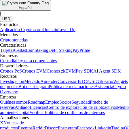
Español
|
USD
Productos
Aplicación Crypto.com
Onchain
Level Up
Mercados
Criptomonedas
Características
Tarjetas
Cestas
Earn
Staking
DeFi Staking
Pay
Prime
Empresas
Custodia
Pay para comerciantes
Desarrolladores
Cronos PoS
Cronos EVM
Cronos zkEVM
Pay SDK
AI Agent SDK
Recursos
Investigación
Mercado
Aprender
Conversor BTC/USD
Glosario
Widgets
de precios
Bot de Telegram
Política de reclamaciones
Asistencia
Crypto
Overview
Empresa
Quiénes somos
Roadmap
Empleo
Socios
Seguridad
Prueba de
reservas
Afiliado
Licencias
Centro de exploración de criptoactivos
Medio
ambiente
Capital
Verificar
Política de conflictos de intereses
Actualizaciones
X
Noticias de
productos
Eventos
Reddit
Discord
Instagram
Facebook
Linkedin
TradingV