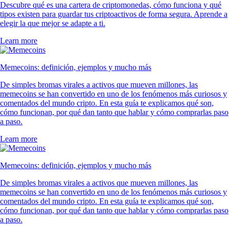
Descubre qué es una cartera de criptomonedas, cómo funciona y qué
tipos existen para guardar tus criptoactivos de forma segura. Aprende a
elegir la que mejor se adapte a ti.
Learn more
Memecoins: definición, ejemplos y mucho más
De simples bromas virales a activos que mueven millones, las
memecoins se han convertido en uno de los fenómenos más curiosos y
comentados del mundo cripto. En esta guía te explicamos qué son,
cómo funcionan, por qué dan tanto que hablar y cómo comprarlas paso
a paso.
Learn more
Memecoins: definición, ejemplos y mucho más
De simples bromas virales a activos que mueven millones, las
memecoins se han convertido en uno de los fenómenos más curiosos y
comentados del mundo cripto. En esta guía te explicamos qué son,
cómo funcionan, por qué dan tanto que hablar y cómo comprarlas paso
a paso.