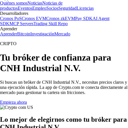
Quiénes somos
Noticias
Noticias de
productos
Eventos
Empleo
Socios
Seguridad
Licencias
Desarrolladores
Cronos PoS
Cronos EVM
Cronos zkEVM
Pay SDK
AI Agent
SDK
MCP Servers
Trading Skill Repo
Aprender
Aprender
Bitcoin
Investigación
Mercado
CRIPTO
Tu bróker de confianza para
CNH Industrial N.V.
Si buscas un bróker de CNH Industrial N.V., necesitas precios claros y
una ejecución rápida. La app de Crypto.com te conecta directamente al
mercado para gestionar tu cartera sin fricciones.
Empieza ahora
Lo mejor de elegirnos como tu bróker para
CNH Industrial N.V.