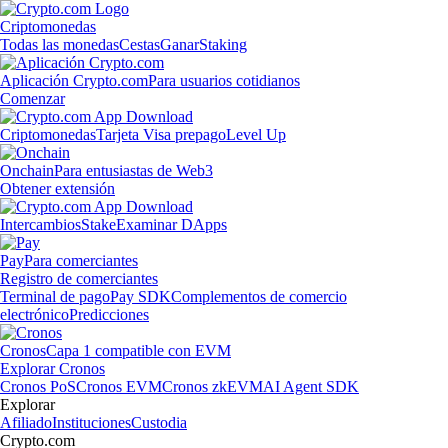
Criptomonedas
Todas las monedas
Cestas
Ganar
Staking
Aplicación Crypto.com
Para usuarios cotidianos
Comenzar
Criptomonedas
Tarjeta Visa prepago
Level Up
Onchain
Para entusiastas de Web3
Obtener extensión
Intercambios
Stake
Examinar DApps
Pay
Para comerciantes
Registro de comerciantes
Terminal de pago
Pay SDK
Complementos de comercio
electrónico
Predicciones
Cronos
Capa 1 compatible con EVM
Explorar Cronos
Cronos PoS
Cronos EVM
Cronos zkEVM
AI Agent SDK
Explorar
Afiliado
Instituciones
Custodia
Crypto.com