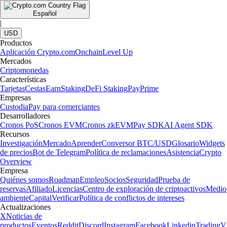
Español
|
USD
Productos
Aplicación Crypto.com
Onchain
Level Up
Mercados
Criptomonedas
Características
Tarjetas
Cestas
Earn
Staking
DeFi Staking
Pay
Prime
Empresas
Custodia
Pay para comerciantes
Desarrolladores
Cronos PoS
Cronos EVM
Cronos zkEVM
Pay SDK
AI Agent SDK
Recursos
Investigación
Mercado
Aprender
Conversor BTC/USD
Glosario
Widgets
de precios
Bot de Telegram
Política de reclamaciones
Asistencia
Crypto
Overview
Empresa
Quiénes somos
Roadmap
Empleo
Socios
Seguridad
Prueba de
reservas
Afiliado
Licencias
Centro de exploración de criptoactivos
Medio
ambiente
Capital
Verificar
Política de conflictos de intereses
Actualizaciones
X
Noticias de
productos
Eventos
Reddit
Discord
Instagram
Facebook
Linkedin
TradingV