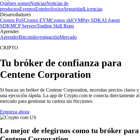
Quiénes somos
Noticias
Noticias de
productos
Eventos
Empleo
Socios
Seguridad
Licencias
Desarrolladores
Cronos PoS
Cronos EVM
Cronos zkEVM
Pay SDK
AI Agent
SDK
MCP Servers
Trading Skill Repo
Aprender
Aprender
Bitcoin
Investigación
Mercado
CRIPTO
Tu bróker de confianza para
Centene Corporation
Si buscas un bróker de Centene Corporation, necesitas precios claros y
una ejecución rápida. La app de Crypto.com te conecta directamente al
mercado para gestionar tu cartera sin fricciones.
Empieza ahora
Lo mejor de elegirnos como tu bróker para
Centene Corporation