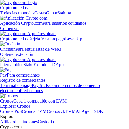
Criptomonedas
Todas las monedas
Cestas
Ganar
Staking
Aplicación Crypto.com
Para usuarios cotidianos
Comenzar
Criptomonedas
Tarjeta Visa prepago
Level Up
Onchain
Para entusiastas de Web3
Obtener extensión
Intercambios
Stake
Examinar DApps
Pay
Para comerciantes
Registro de comerciantes
Terminal de pago
Pay SDK
Complementos de comercio
electrónico
Predicciones
Cronos
Capa 1 compatible con EVM
Explorar Cronos
Cronos PoS
Cronos EVM
Cronos zkEVM
AI Agent SDK
Explorar
Afiliado
Instituciones
Custodia
Crypto.com