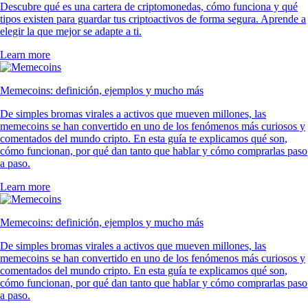
Descubre qué es una cartera de criptomonedas, cómo funciona y qué
tipos existen para guardar tus criptoactivos de forma segura. Aprende a
elegir la que mejor se adapte a ti.
Learn more
Memecoins: definición, ejemplos y mucho más
De simples bromas virales a activos que mueven millones, las
memecoins se han convertido en uno de los fenómenos más curiosos y
comentados del mundo cripto. En esta guía te explicamos qué son,
cómo funcionan, por qué dan tanto que hablar y cómo comprarlas paso
a paso.
Learn more
Memecoins: definición, ejemplos y mucho más
De simples bromas virales a activos que mueven millones, las
memecoins se han convertido en uno de los fenómenos más curiosos y
comentados del mundo cripto. En esta guía te explicamos qué son,
cómo funcionan, por qué dan tanto que hablar y cómo comprarlas paso
a paso.