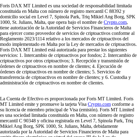
Foris DAX MT Limited es una sociedad de responsabilidad limitada
constituida en Malta con número de registro mercantil C 88392 y
domicilio social en Level 7, Spinola Park, Triq Mikiel Ang Borg, SPK
1000, St. Julians, Malta, que opera bajo el nombre de
Crypto.com
,
tiene autorización de la Autoridad de Servicios Financieros de Malta
para ejercer como proveedor de servicios de criptoactivos conforme al
Reglamento 2023/1114 relativo a los mercados de criptoactivos del
modo implementado en Malta por la Ley de mercados de criptoactivos.
Foris DAX MT Limited está autorizada para prestar los siguientes
servicios: 1. Intercambio de criptoactivos por fondos; 2. Intercambio de
criptoactivos por otros criptoactivos; 3. Recepción y transmisión de
órdenes de criptoactivos en nombre de clientes; 4. Ejecución de
órdenes de criptoactivos en nombre de clientes; 5. Servicios de
transferencia de criptoactivos en nombre de clientes; y 6. Custodia y
administración de criptoactivos en nombre de clientes.
La Cuenta de Efectivo es proporcionada por Foris MT Limited. Foris
MT Limited emite y promueve la tarjeta Visa
Crypto.com
conforme a
su licencia de miembro principal de Visa (emisión). Foris MT Limited
es una sociedad limitada constituida en Malta, con número de registro
mercantil C 90348 y oficina registrada en Level 7, Spinola Park, Triq
Mikiel Ang Borg, SPK 1000, St. Julians, Malta, debidamente
autorizada por la Autoridad de Servicios Financieros de Malta para