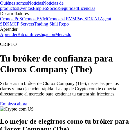
Quiénes somos
Noticias
Noticias de
productos
Eventos
Empleo
Socios
Seguridad
Licencias
Desarrolladores
Cronos PoS
Cronos EVM
Cronos zkEVM
Pay SDK
AI Agent
SDK
MCP Servers
Trading Skill Repo
Aprender
Aprender
Bitcoin
Investigación
Mercado
CRIPTO
Tu bróker de confianza para
Clorox Company (The)
Si buscas un bróker de Clorox Company (The), necesitas precios
claros y una ejecución rápida. La app de Crypto.com te conecta
directamente al mercado para gestionar tu cartera sin fricciones.
Empieza ahora
Lo mejor de elegirnos como tu bróker para
Clorox Company (The)