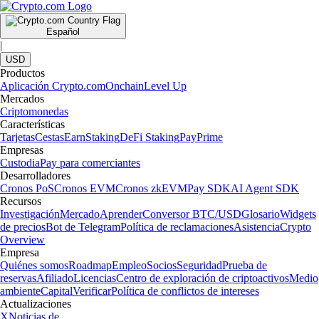
Español
|
USD
Productos
Aplicación Crypto.com
Onchain
Level Up
Mercados
Criptomonedas
Características
Tarjetas
Cestas
Earn
Staking
DeFi Staking
Pay
Prime
Empresas
Custodia
Pay para comerciantes
Desarrolladores
Cronos PoS
Cronos EVM
Cronos zkEVM
Pay SDK
AI Agent SDK
Recursos
Investigación
Mercado
Aprender
Conversor BTC/USD
Glosario
Widgets
de precios
Bot de Telegram
Política de reclamaciones
Asistencia
Crypto
Overview
Empresa
Quiénes somos
Roadmap
Empleo
Socios
Seguridad
Prueba de
reservas
Afiliado
Licencias
Centro de exploración de criptoactivos
Medio
ambiente
Capital
Verificar
Política de conflictos de intereses
Actualizaciones
X
Noticias de