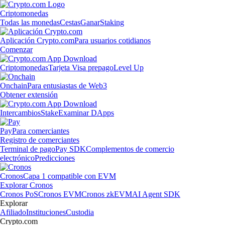
Criptomonedas
Todas las monedas
Cestas
Ganar
Staking
Aplicación Crypto.com
Para usuarios cotidianos
Comenzar
Criptomonedas
Tarjeta Visa prepago
Level Up
Onchain
Para entusiastas de Web3
Obtener extensión
Intercambios
Stake
Examinar DApps
Pay
Para comerciantes
Registro de comerciantes
Terminal de pago
Pay SDK
Complementos de comercio
electrónico
Predicciones
Cronos
Capa 1 compatible con EVM
Explorar Cronos
Cronos PoS
Cronos EVM
Cronos zkEVM
AI Agent SDK
Explorar
Afiliado
Instituciones
Custodia
Crypto.com