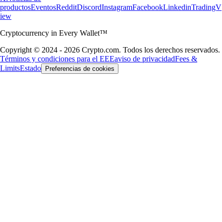
productos
Eventos
Reddit
Discord
Instagram
Facebook
Linkedin
TradingV
iew
Cryptocurrency in Every Wallet™
Copyright © 2024 - 2026 Crypto.com. Todos los derechos reservados.
Términos y condiciones para el EEE
aviso de privacidad
Fees &
Limits
Estado
Preferencias de cookies