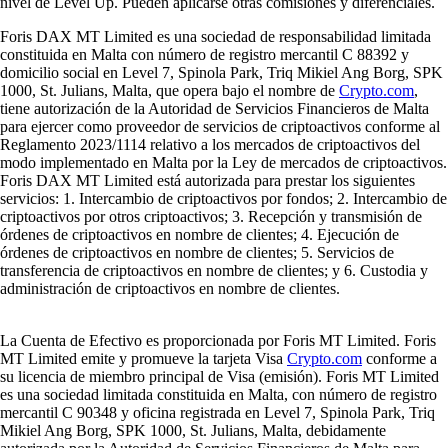
nivel de Level Up. Pueden aplicarse otras comisiones y diferenciales.
Foris DAX MT Limited es una sociedad de responsabilidad limitada
constituida en Malta con número de registro mercantil C 88392 y
domicilio social en Level 7, Spinola Park, Triq Mikiel Ang Borg, SPK
1000, St. Julians, Malta, que opera bajo el nombre de
Crypto.com
,
tiene autorización de la Autoridad de Servicios Financieros de Malta
para ejercer como proveedor de servicios de criptoactivos conforme al
Reglamento 2023/1114 relativo a los mercados de criptoactivos del
modo implementado en Malta por la Ley de mercados de criptoactivos.
Foris DAX MT Limited está autorizada para prestar los siguientes
servicios: 1. Intercambio de criptoactivos por fondos; 2. Intercambio de
criptoactivos por otros criptoactivos; 3. Recepción y transmisión de
órdenes de criptoactivos en nombre de clientes; 4. Ejecución de
órdenes de criptoactivos en nombre de clientes; 5. Servicios de
transferencia de criptoactivos en nombre de clientes; y 6. Custodia y
administración de criptoactivos en nombre de clientes.
La Cuenta de Efectivo es proporcionada por Foris MT Limited. Foris
MT Limited emite y promueve la tarjeta Visa
Crypto.com
conforme a
su licencia de miembro principal de Visa (emisión). Foris MT Limited
es una sociedad limitada constituida en Malta, con número de registro
mercantil C 90348 y oficina registrada en Level 7, Spinola Park, Triq
Mikiel Ang Borg, SPK 1000, St. Julians, Malta, debidamente