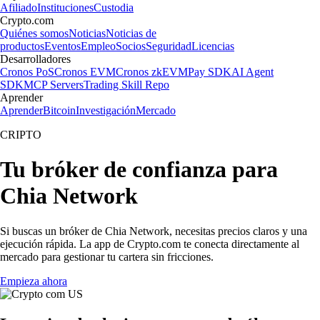
Afiliado
Instituciones
Custodia
Crypto.com
Quiénes somos
Noticias
Noticias de
productos
Eventos
Empleo
Socios
Seguridad
Licencias
Desarrolladores
Cronos PoS
Cronos EVM
Cronos zkEVM
Pay SDK
AI Agent
SDK
MCP Servers
Trading Skill Repo
Aprender
Aprender
Bitcoin
Investigación
Mercado
CRIPTO
Tu bróker de confianza para
Chia Network
Si buscas un bróker de Chia Network, necesitas precios claros y una
ejecución rápida. La app de Crypto.com te conecta directamente al
mercado para gestionar tu cartera sin fricciones.
Empieza ahora