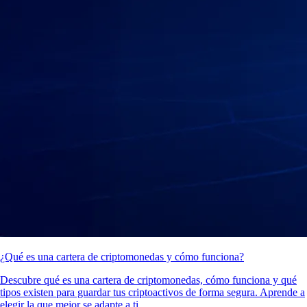
¿Qué es una cartera de criptomonedas y cómo funciona?
Descubre qué es una cartera de criptomonedas, cómo funciona y qué
tipos existen para guardar tus criptoactivos de forma segura. Aprende a
elegir la que mejor se adapte a ti.