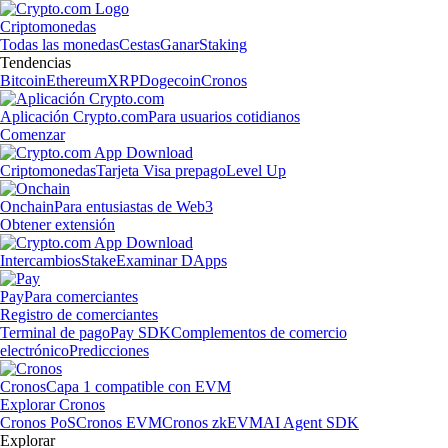
Criptomonedas
Todas las monedas
Cestas
Ganar
Staking
Tendencias
Bitcoin
Ethereum
XRP
Dogecoin
Cronos
Aplicación Crypto.com
Para usuarios cotidianos
Comenzar
Criptomonedas
Tarjeta Visa prepago
Level Up
Onchain
Para entusiastas de Web3
Obtener extensión
Intercambios
Stake
Examinar DApps
Pay
Para comerciantes
Registro de comerciantes
Terminal de pago
Pay SDK
Complementos de comercio
electrónico
Predicciones
Cronos
Capa 1 compatible con EVM
Explorar Cronos
Cronos PoS
Cronos EVM
Cronos zkEVM
AI Agent SDK
Explorar