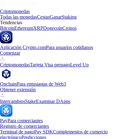
Criptomonedas
Todas las monedas
Cestas
Ganar
Staking
Tendencias
Bitcoin
Ethereum
XRP
Dogecoin
Cronos
Aplicación Crypto.com
Para usuarios cotidianos
Comenzar
Criptomonedas
Tarjeta Visa prepago
Level Up
Onchain
Para entusiastas de Web3
Obtener extensión
Intercambios
Stake
Examinar DApps
Pay
Para comerciantes
Registro de comerciantes
Terminal de pago
Pay SDK
Complementos de comercio
electrónico
Predicciones