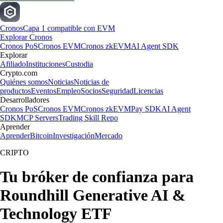
Cronos
Capa 1 compatible con EVM
Explorar Cronos
Cronos PoS
Cronos EVM
Cronos zkEVM
AI Agent SDK
Explorar
Afiliado
Instituciones
Custodia
Crypto.com
Quiénes somos
Noticias
Noticias de
productos
Eventos
Empleo
Socios
Seguridad
Licencias
Desarrolladores
Cronos PoS
Cronos EVM
Cronos zkEVM
Pay SDK
AI Agent
SDK
MCP Servers
Trading Skill Repo
Aprender
Aprender
Bitcoin
Investigación
Mercado
CRIPTO
Tu bróker de confianza para
Roundhill Generative AI &
Technology ETF