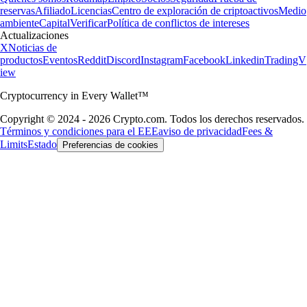
reservas
Afiliado
Licencias
Centro de exploración de criptoactivos
Medio
ambiente
Capital
Verificar
Política de conflictos de intereses
Actualizaciones
X
Noticias de
productos
Eventos
Reddit
Discord
Instagram
Facebook
Linkedin
TradingV
iew
Cryptocurrency in Every Wallet™
Copyright © 2024 - 2026 Crypto.com. Todos los derechos reservados.
Términos y condiciones para el EEE
aviso de privacidad
Fees &
Limits
Estado
Preferencias de cookies