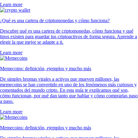
Learn more
¿Qué es una cartera de criptomonedas y cómo funciona?
Descubre qué es una cartera de criptomonedas, cómo funciona y qué
tipos existen para guardar tus criptoactivos de forma segura. Aprende a
elegir la que mejor se adapte a ti.
Learn more
Memecoins: definición, ejemplos y mucho más
De simples bromas virales a activos que mueven millones, las
memecoins se han convertido en uno de los fenómenos más curiosos y
comentados del mundo cripto. En esta guía te explicamos qué son,
cómo funcionan, por qué dan tanto que hablar y cómo comprarlas paso
a paso.
Learn more
Memecoins: definición, ejemplos y mucho más