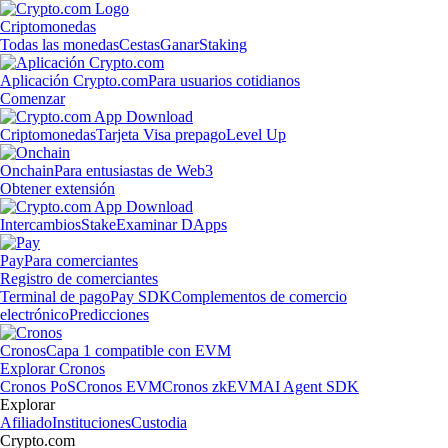
Criptomonedas
Todas las monedas
Cestas
Ganar
Staking
Aplicación Crypto.com
Para usuarios cotidianos
Comenzar
Criptomonedas
Tarjeta Visa prepago
Level Up
Onchain
Para entusiastas de Web3
Obtener extensión
Intercambios
Stake
Examinar DApps
Pay
Para comerciantes
Registro de comerciantes
Terminal de pago
Pay SDK
Complementos de comercio
electrónico
Predicciones
Cronos
Capa 1 compatible con EVM
Explorar Cronos
Cronos PoS
Cronos EVM
Cronos zkEVM
AI Agent SDK
Explorar
Afiliado
Instituciones
Custodia
Crypto.com