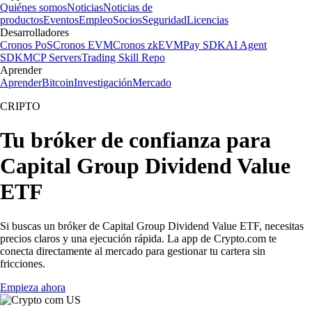
Quiénes somos
Noticias
Noticias de
productos
Eventos
Empleo
Socios
Seguridad
Licencias
Desarrolladores
Cronos PoS
Cronos EVM
Cronos zkEVM
Pay SDK
AI Agent
SDK
MCP Servers
Trading Skill Repo
Aprender
Aprender
Bitcoin
Investigación
Mercado
CRIPTO
Tu bróker de confianza para
Capital Group Dividend Value
ETF
Si buscas un bróker de Capital Group Dividend Value ETF, necesitas
precios claros y una ejecución rápida. La app de Crypto.com te
conecta directamente al mercado para gestionar tu cartera sin
fricciones.
Empieza ahora