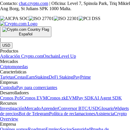
Contacto:
chat.crypto.com
| Oficina: Level 7, Spinola Park, Triq Mikiel
Ang Borg, St Julians SPK 1000 Malta.
Español
|
USD
Productos
Aplicación Crypto.com
Onchain
Level Up
Mercados
Criptomonedas
Características
Tarjetas
Cestas
Earn
Staking
DeFi Staking
Pay
Prime
Empresas
Custodia
Pay para comerciantes
Desarrolladores
Cronos PoS
Cronos EVM
Cronos zkEVM
Pay SDK
AI Agent SDK
Recursos
Investigación
Mercado
Aprender
Conversor BTC/USD
Glosario
Widgets
de precios
Bot de Telegram
Política de reclamaciones
Asistencia
Crypto
Overview
Empresa
Quiénes somos
Roadmap
Empleo
Socios
Seguridad
Prueba de