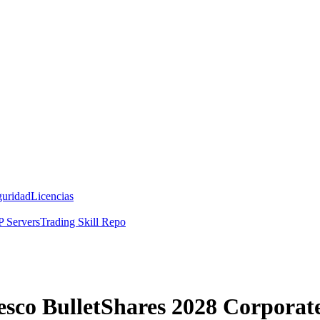
guridad
Licencias
 Servers
Trading Skill Repo
vesco BulletShares 2028 Corpora