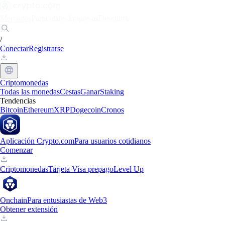
Mercados
Particulares
Empresas
Descubrir
/
Conectar
Registrarse
Criptomonedas
Todas las monedas
Cestas
Ganar
Staking
Tendencias
Bitcoin
Ethereum
XRP
Dogecoin
Cronos
Aplicación Crypto.com
Para usuarios cotidianos
Comenzar
Criptomonedas
Tarjeta Visa prepago
Level Up
Onchain
Para entusiastas de Web3
Obtener extensión