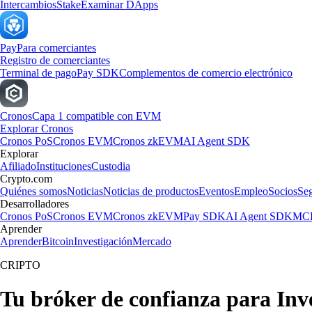
Intercambios
Stake
Examinar DApps
Pay
Para comerciantes
Registro de comerciantes
Terminal de pago
Pay SDK
Complementos de comercio electrónico
Cronos
Capa 1 compatible con EVM
Explorar Cronos
Cronos PoS
Cronos EVM
Cronos zkEVM
AI Agent SDK
Explorar
Afiliado
Instituciones
Custodia
Crypto.com
Quiénes somos
Noticias
Noticias de productos
Eventos
Empleo
Socios
Se
Desarrolladores
Cronos PoS
Cronos EVM
Cronos zkEVM
Pay SDK
AI Agent SDK
MCP
Aprender
Aprender
Bitcoin
Investigación
Mercado
CRIPTO
Tu bróker de confianza para In