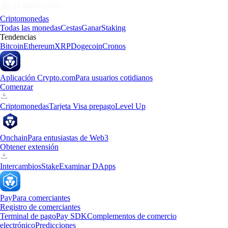
Criptomonedas
Todas las monedas
Cestas
Ganar
Staking
Tendencias
Bitcoin
Ethereum
XRP
Dogecoin
Cronos
Aplicación Crypto.com
Para usuarios cotidianos
Comenzar
Criptomonedas
Tarjeta Visa prepago
Level Up
Onchain
Para entusiastas de Web3
Obtener extensión
Intercambios
Stake
Examinar DApps
Pay
Para comerciantes
Registro de comerciantes
Terminal de pago
Pay SDK
Complementos de comercio
electrónico
Predicciones