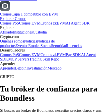
Cronos
Capa 1 compatible con EVM
Explorar Cronos
Cronos PoS
Cronos EVM
Cronos zkEVM
AI Agent SDK
Explorar
Afiliado
Instituciones
Custodia
Crypto.com
Quiénes somos
Noticias
Noticias de
productos
Eventos
Empleo
Socios
Seguridad
Licencias
Desarrolladores
Cronos PoS
Cronos EVM
Cronos zkEVM
Pay SDK
AI Agent
SDK
MCP Servers
Trading Skill Repo
Aprender
Aprender
Bitcoin
Investigación
Mercado
CRIPTO
Tu bróker de confianza para
Boundless
Si buscas un bróker de Boundless, necesitas precios claros y una