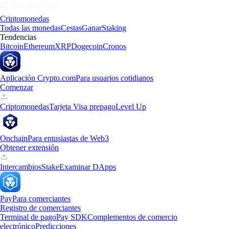
Criptomonedas
Todas las monedas
Cestas
Ganar
Staking
Tendencias
Bitcoin
Ethereum
XRP
Dogecoin
Cronos
Aplicación Crypto.com
Para usuarios cotidianos
Comenzar
Criptomonedas
Tarjeta Visa prepago
Level Up
Onchain
Para entusiastas de Web3
Obtener extensión
Intercambios
Stake
Examinar DApps
Pay
Para comerciantes
Registro de comerciantes
Terminal de pago
Pay SDK
Complementos de comercio
electrónico
Predicciones