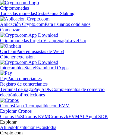
Criptomonedas
Todas las monedas
Cestas
Ganar
Staking
Aplicación Crypto.com
Para usuarios cotidianos
Comenzar
Criptomonedas
Tarjeta Visa prepago
Level Up
Onchain
Para entusiastas de Web3
Obtener extensión
Intercambios
Stake
Examinar DApps
Pay
Para comerciantes
Registro de comerciantes
Terminal de pago
Pay SDK
Complementos de comercio
electrónico
Predicciones
Cronos
Capa 1 compatible con EVM
Explorar Cronos
Cronos PoS
Cronos EVM
Cronos zkEVM
AI Agent SDK
Explorar
Afiliado
Instituciones
Custodia
Crypto.com