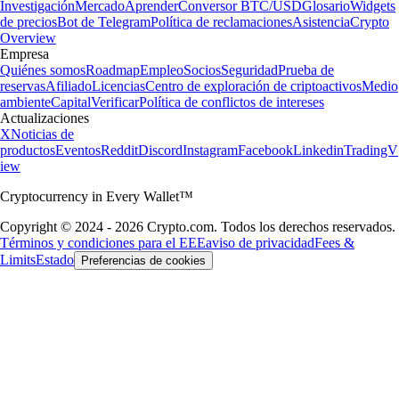
Investigación
Mercado
Aprender
Conversor BTC/USD
Glosario
Widgets
de precios
Bot de Telegram
Política de reclamaciones
Asistencia
Crypto
Overview
Empresa
Quiénes somos
Roadmap
Empleo
Socios
Seguridad
Prueba de
reservas
Afiliado
Licencias
Centro de exploración de criptoactivos
Medio
ambiente
Capital
Verificar
Política de conflictos de intereses
Actualizaciones
X
Noticias de
productos
Eventos
Reddit
Discord
Instagram
Facebook
Linkedin
TradingV
iew
Cryptocurrency in Every Wallet™
Copyright © 2024 - 2026 Crypto.com. Todos los derechos reservados.
Términos y condiciones para el EEE
aviso de privacidad
Fees &
Limits
Estado
Preferencias de cookies