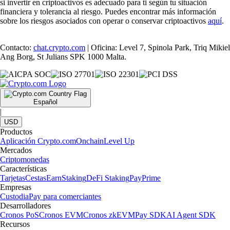
si invertir en criptoactivos es adecuado para ti según tu situación
financiera y tolerancia al riesgo. Puedes encontrar más información
sobre los riesgos asociados con operar o conservar criptoactivos
aquí
.
Contacto:
chat.crypto.com
| Oficina: Level 7, Spinola Park, Triq Mikiel
Ang Borg, St Julians SPK 1000 Malta.
Español
|
USD
Productos
Aplicación Crypto.com
Onchain
Level Up
Mercados
Criptomonedas
Características
Tarjetas
Cestas
Earn
Staking
DeFi Staking
Pay
Prime
Empresas
Custodia
Pay para comerciantes
Desarrolladores
Cronos PoS
Cronos EVM
Cronos zkEVM
Pay SDK
AI Agent SDK
Recursos