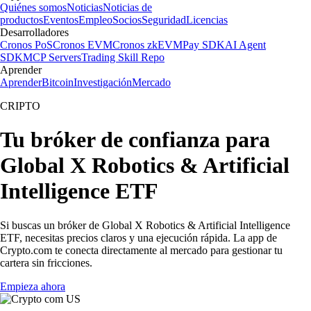
Quiénes somos
Noticias
Noticias de
productos
Eventos
Empleo
Socios
Seguridad
Licencias
Desarrolladores
Cronos PoS
Cronos EVM
Cronos zkEVM
Pay SDK
AI Agent
SDK
MCP Servers
Trading Skill Repo
Aprender
Aprender
Bitcoin
Investigación
Mercado
CRIPTO
Tu bróker de confianza para
Global X Robotics & Artificial
Intelligence ETF
Si buscas un bróker de Global X Robotics & Artificial Intelligence
ETF, necesitas precios claros y una ejecución rápida. La app de
Crypto.com te conecta directamente al mercado para gestionar tu
cartera sin fricciones.
Empieza ahora