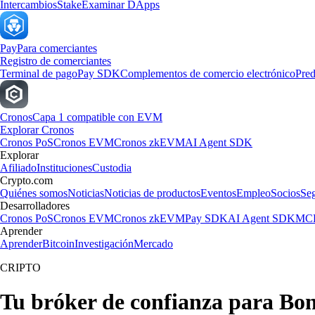
Intercambios
Stake
Examinar DApps
Pay
Para comerciantes
Registro de comerciantes
Terminal de pago
Pay SDK
Complementos de comercio electrónico
Pred
Cronos
Capa 1 compatible con EVM
Explorar Cronos
Cronos PoS
Cronos EVM
Cronos zkEVM
AI Agent SDK
Explorar
Afiliado
Instituciones
Custodia
Crypto.com
Quiénes somos
Noticias
Noticias de productos
Eventos
Empleo
Socios
Se
Desarrolladores
Cronos PoS
Cronos EVM
Cronos zkEVM
Pay SDK
AI Agent SDK
MCP
Aprender
Aprender
Bitcoin
Investigación
Mercado
CRIPTO
Tu bróker de confianza para Bo