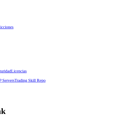
icciones
guridad
Licencias
 Servers
Trading Skill Repo
nk