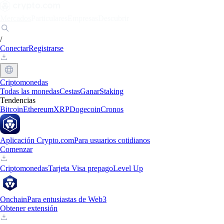
Mercados
Particulares
Empresas
Descubrir
/
Conectar
Registrarse
Criptomonedas
Todas las monedas
Cestas
Ganar
Staking
Tendencias
Bitcoin
Ethereum
XRP
Dogecoin
Cronos
Aplicación Crypto.com
Para usuarios cotidianos
Comenzar
Criptomonedas
Tarjeta Visa prepago
Level Up
Onchain
Para entusiastas de Web3
Obtener extensión