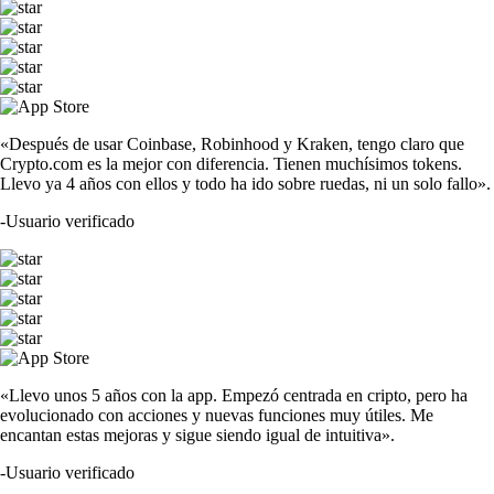
«Después de usar Coinbase, Robinhood y Kraken, tengo claro que
Crypto.com es la mejor con diferencia. Tienen muchísimos tokens.
Llevo ya 4 años con ellos y todo ha ido sobre ruedas, ni un solo fallo».
-
Usuario verificado
«Llevo unos 5 años con la app. Empezó centrada en cripto, pero ha
evolucionado con acciones y nuevas funciones muy útiles. Me
encantan estas mejoras y sigue siendo igual de intuitiva».
-
Usuario verificado