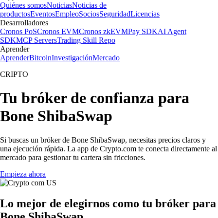
Quiénes somos
Noticias
Noticias de
productos
Eventos
Empleo
Socios
Seguridad
Licencias
Desarrolladores
Cronos PoS
Cronos EVM
Cronos zkEVM
Pay SDK
AI Agent
SDK
MCP Servers
Trading Skill Repo
Aprender
Aprender
Bitcoin
Investigación
Mercado
CRIPTO
Tu bróker de confianza para
Bone ShibaSwap
Si buscas un bróker de Bone ShibaSwap, necesitas precios claros y
una ejecución rápida. La app de Crypto.com te conecta directamente al
mercado para gestionar tu cartera sin fricciones.
Empieza ahora
Lo mejor de elegirnos como tu bróker para
Bone ShibaSwap