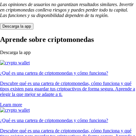
Las opiniones de usuarios no garantizan resultados similares. Invertir
en criptomonedas conlleva riesgos y puedes perder todo tu capital.
Las funciones y su disponibilidad dependen de tu región.
Descarga la app
Aprende sobre criptomonedas
Descarga la app
¿Qué es una cartera de criptomonedas y cómo funciona?
Descubre qué es una cartera de criptomonedas, cómo funciona y qué
tipos existen para guardar tus criptoactivos de forma segura. Aprende a
elegir la que mejor se adapte a ti.
Learn more
¿Qué es una cartera de criptomonedas y cómo funciona?
Descubre qué es una cartera de criptomonedas, cómo funciona y qué