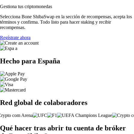
Gestiona tus criptomonedas
Selecciona Bone ShibaSwap en la sección de recompensas, acepta los
términos y confirma. Todo listo para hacer staking y recibir
recompensas.
Regístrate ahora
Hecho para España
Red global de colaboradores
Qué hacer tras abrir tu cuenta de bróker