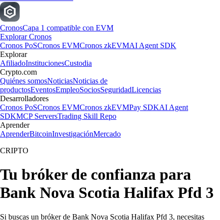
Cronos
Capa 1 compatible con EVM
Explorar Cronos
Cronos PoS
Cronos EVM
Cronos zkEVM
AI Agent SDK
Explorar
Afiliado
Instituciones
Custodia
Crypto.com
Quiénes somos
Noticias
Noticias de
productos
Eventos
Empleo
Socios
Seguridad
Licencias
Desarrolladores
Cronos PoS
Cronos EVM
Cronos zkEVM
Pay SDK
AI Agent
SDK
MCP Servers
Trading Skill Repo
Aprender
Aprender
Bitcoin
Investigación
Mercado
CRIPTO
Tu bróker de confianza para
Bank Nova Scotia Halifax Pfd 3
Si buscas un bróker de Bank Nova Scotia Halifax Pfd 3, necesitas