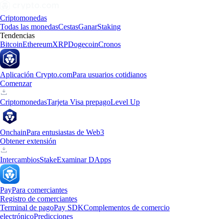
Criptomonedas
Todas las monedas
Cestas
Ganar
Staking
Tendencias
Bitcoin
Ethereum
XRP
Dogecoin
Cronos
Aplicación Crypto.com
Para usuarios cotidianos
Comenzar
Criptomonedas
Tarjeta Visa prepago
Level Up
Onchain
Para entusiastas de Web3
Obtener extensión
Intercambios
Stake
Examinar DApps
Pay
Para comerciantes
Registro de comerciantes
Terminal de pago
Pay SDK
Complementos de comercio
electrónico
Predicciones