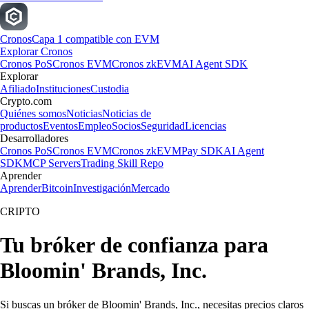
Cronos
Capa 1 compatible con EVM
Explorar Cronos
Cronos PoS
Cronos EVM
Cronos zkEVM
AI Agent SDK
Explorar
Afiliado
Instituciones
Custodia
Crypto.com
Quiénes somos
Noticias
Noticias de
productos
Eventos
Empleo
Socios
Seguridad
Licencias
Desarrolladores
Cronos PoS
Cronos EVM
Cronos zkEVM
Pay SDK
AI Agent
SDK
MCP Servers
Trading Skill Repo
Aprender
Aprender
Bitcoin
Investigación
Mercado
CRIPTO
Tu bróker de confianza para
Bloomin' Brands, Inc.
Si buscas un bróker de Bloomin' Brands, Inc., necesitas precios claros