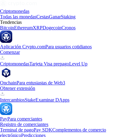
Criptomonedas
Todas las monedas
Cestas
Ganar
Staking
Tendencias
Bitcoin
Ethereum
XRP
Dogecoin
Cronos
Aplicación Crypto.com
Para usuarios cotidianos
Comenzar
Criptomonedas
Tarjeta Visa prepago
Level Up
Onchain
Para entusiastas de Web3
Obtener extensión
Intercambios
Stake
Examinar DApps
Pay
Para comerciantes
Registro de comerciantes
Terminal de pago
Pay SDK
Complementos de comercio
electrónico
Predicciones