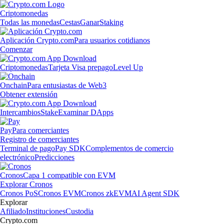
Criptomonedas
Todas las monedas
Cestas
Ganar
Staking
Aplicación Crypto.com
Para usuarios cotidianos
Comenzar
Criptomonedas
Tarjeta Visa prepago
Level Up
Onchain
Para entusiastas de Web3
Obtener extensión
Intercambios
Stake
Examinar DApps
Pay
Para comerciantes
Registro de comerciantes
Terminal de pago
Pay SDK
Complementos de comercio
electrónico
Predicciones
Cronos
Capa 1 compatible con EVM
Explorar Cronos
Cronos PoS
Cronos EVM
Cronos zkEVM
AI Agent SDK
Explorar
Afiliado
Instituciones
Custodia
Crypto.com