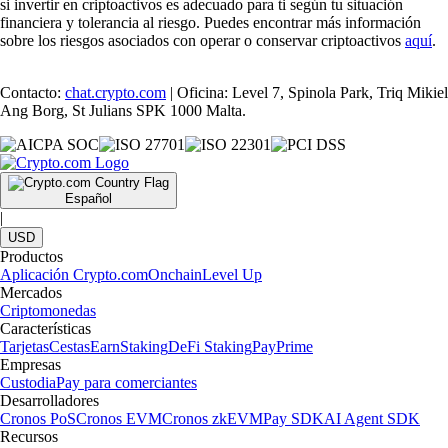
si invertir en criptoactivos es adecuado para ti según tu situación
financiera y tolerancia al riesgo. Puedes encontrar más información
sobre los riesgos asociados con operar o conservar criptoactivos
aquí
.
Contacto:
chat.crypto.com
| Oficina: Level 7, Spinola Park, Triq Mikiel
Ang Borg, St Julians SPK 1000 Malta.
Español
|
USD
Productos
Aplicación Crypto.com
Onchain
Level Up
Mercados
Criptomonedas
Características
Tarjetas
Cestas
Earn
Staking
DeFi Staking
Pay
Prime
Empresas
Custodia
Pay para comerciantes
Desarrolladores
Cronos PoS
Cronos EVM
Cronos zkEVM
Pay SDK
AI Agent SDK
Recursos