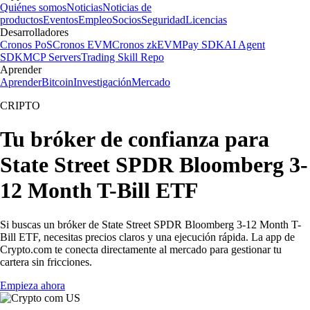
Quiénes somos
Noticias
Noticias de
productos
Eventos
Empleo
Socios
Seguridad
Licencias
Desarrolladores
Cronos PoS
Cronos EVM
Cronos zkEVM
Pay SDK
AI Agent
SDK
MCP Servers
Trading Skill Repo
Aprender
Aprender
Bitcoin
Investigación
Mercado
CRIPTO
Tu bróker de confianza para
State Street SPDR Bloomberg 3-
12 Month T-Bill ETF
Si buscas un bróker de State Street SPDR Bloomberg 3-12 Month T-
Bill ETF, necesitas precios claros y una ejecución rápida. La app de
Crypto.com te conecta directamente al mercado para gestionar tu
cartera sin fricciones.
Empieza ahora