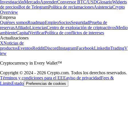
Investigación
Mercado
Aprender
Conversor BTC/USD
Glosario
Widgets
de precios
Bot de Telegram
Política de reclamaciones
Asistencia
Crypto
Overview
Empresa
Quiénes somos
Roadmap
Empleo
Socios
Seguridad
Prueba de
reservas
Afiliado
Licencias
Centro de exploración de criptoactivos
Medio
ambiente
Capital
Verificar
Política de conflictos de intereses
Actualizaciones
X
Noticias de
productos
Eventos
Reddit
Discord
Instagram
Facebook
Linkedin
TradingV
iew
Cryptocurrency in Every Wallet™
Copyright © 2024 - 2026 Crypto.com. Todos los derechos reservados.
Términos y condiciones para el EEE
aviso de privacidad
Fees &
Limits
Estado
Preferencias de cookies