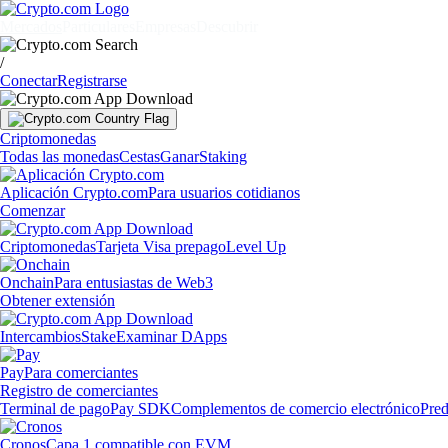
Mercados
Particulares
Empresas
Descubrir
/
Conectar
Registrarse
Criptomonedas
Todas las monedas
Cestas
Ganar
Staking
Aplicación Crypto.com
Para usuarios cotidianos
Comenzar
Criptomonedas
Tarjeta Visa prepago
Level Up
Onchain
Para entusiastas de Web3
Obtener extensión
Intercambios
Stake
Examinar DApps
Pay
Para comerciantes
Registro de comerciantes
Terminal de pago
Pay SDK
Complementos de comercio electrónico
Pred
Cronos
Capa 1 compatible con EVM