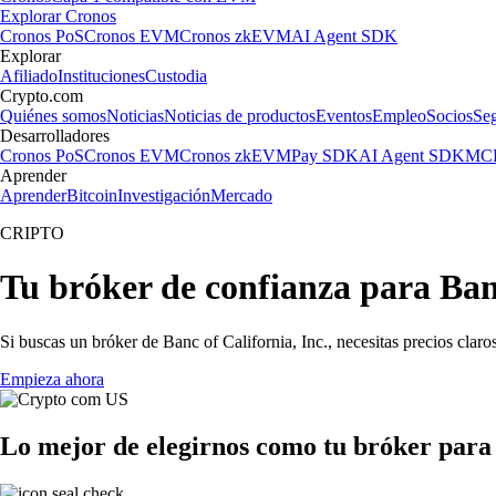
Explorar Cronos
Cronos PoS
Cronos EVM
Cronos zkEVM
AI Agent SDK
Explorar
Afiliado
Instituciones
Custodia
Crypto.com
Quiénes somos
Noticias
Noticias de productos
Eventos
Empleo
Socios
Se
Desarrolladores
Cronos PoS
Cronos EVM
Cronos zkEVM
Pay SDK
AI Agent SDK
MCP
Aprender
Aprender
Bitcoin
Investigación
Mercado
CRIPTO
Tu bróker de confianza para Banc
Si buscas un bróker de Banc of California, Inc., necesitas precios clar
Empieza ahora
Lo mejor de elegirnos como tu bróker para 