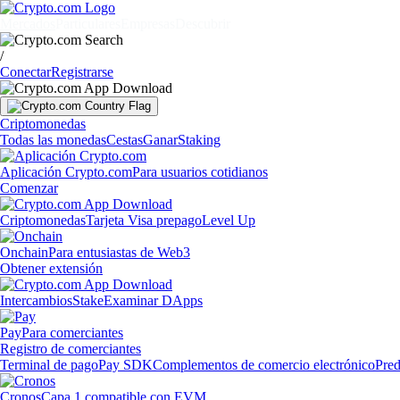
Mercados
Particulares
Empresas
Descubrir
/
Conectar
Registrarse
Criptomonedas
Todas las monedas
Cestas
Ganar
Staking
Aplicación Crypto.com
Para usuarios cotidianos
Comenzar
Criptomonedas
Tarjeta Visa prepago
Level Up
Onchain
Para entusiastas de Web3
Obtener extensión
Intercambios
Stake
Examinar DApps
Pay
Para comerciantes
Registro de comerciantes
Terminal de pago
Pay SDK
Complementos de comercio electrónico
Pred
Cronos
Capa 1 compatible con EVM