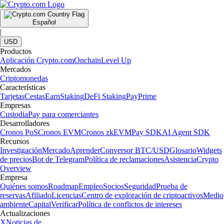
Español
|
USD
Productos
Aplicación Crypto.com
Onchain
Level Up
Mercados
Criptomonedas
Características
Tarjetas
Cestas
Earn
Staking
DeFi Staking
Pay
Prime
Empresas
Custodia
Pay para comerciantes
Desarrolladores
Cronos PoS
Cronos EVM
Cronos zkEVM
Pay SDK
AI Agent SDK
Recursos
Investigación
Mercado
Aprender
Conversor BTC/USD
Glosario
Widgets
de precios
Bot de Telegram
Política de reclamaciones
Asistencia
Crypto
Overview
Empresa
Quiénes somos
Roadmap
Empleo
Socios
Seguridad
Prueba de
reservas
Afiliado
Licencias
Centro de exploración de criptoactivos
Medio
ambiente
Capital
Verificar
Política de conflictos de intereses
Actualizaciones
X
Noticias de