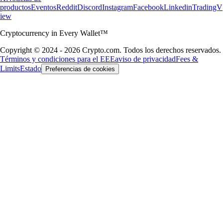
productos
Eventos
Reddit
Discord
Instagram
Facebook
Linkedin
TradingV
iew
Cryptocurrency in Every Wallet™
Copyright © 2024 - 2026 Crypto.com. Todos los derechos reservados.
Términos y condiciones para el EEE
aviso de privacidad
Fees &
Limits
Estado
Preferencias de cookies