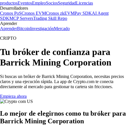
productos
Eventos
Empleo
Socios
Seguridad
Licencias
Desarrolladores
Cronos PoS
Cronos EVM
Cronos zkEVM
Pay SDK
AI Agent
SDK
MCP Servers
Trading Skill Repo
Aprender
Aprender
Bitcoin
Investigación
Mercado
CRIPTO
Tu bróker de confianza para
Barrick Mining Corporation
Si buscas un bróker de Barrick Mining Corporation, necesitas precios
claros y una ejecución rápida. La app de Crypto.com te conecta
directamente al mercado para gestionar tu cartera sin fricciones.
Empieza ahora
Lo mejor de elegirnos como tu bróker para
Barrick Mining Corporation