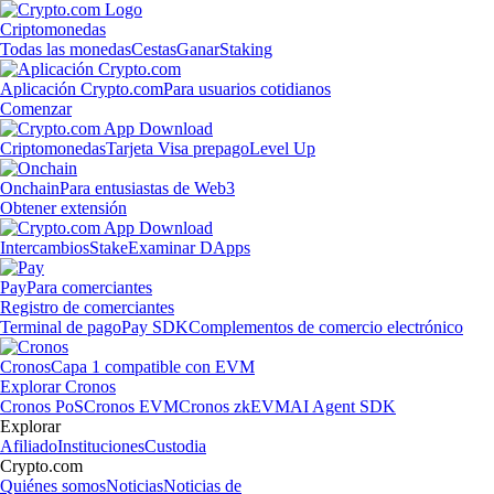
Criptomonedas
Todas las monedas
Cestas
Ganar
Staking
Aplicación Crypto.com
Para usuarios cotidianos
Comenzar
Criptomonedas
Tarjeta Visa prepago
Level Up
Onchain
Para entusiastas de Web3
Obtener extensión
Intercambios
Stake
Examinar DApps
Pay
Para comerciantes
Registro de comerciantes
Terminal de pago
Pay SDK
Complementos de comercio electrónico
Cronos
Capa 1 compatible con EVM
Explorar Cronos
Cronos PoS
Cronos EVM
Cronos zkEVM
AI Agent SDK
Explorar
Afiliado
Instituciones
Custodia
Crypto.com
Quiénes somos
Noticias
Noticias de