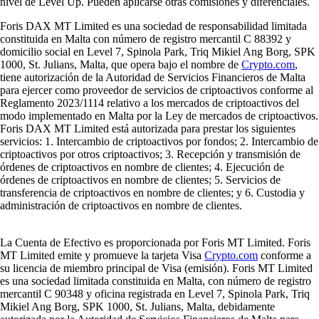
nivel de Level Up. Pueden aplicarse otras comisiones y diferenciales.
Foris DAX MT Limited es una sociedad de responsabilidad limitada
constituida en Malta con número de registro mercantil C 88392 y
domicilio social en Level 7, Spinola Park, Triq Mikiel Ang Borg, SPK
1000, St. Julians, Malta, que opera bajo el nombre de
Crypto.com
,
tiene autorización de la Autoridad de Servicios Financieros de Malta
para ejercer como proveedor de servicios de criptoactivos conforme al
Reglamento 2023/1114 relativo a los mercados de criptoactivos del
modo implementado en Malta por la Ley de mercados de criptoactivos.
Foris DAX MT Limited está autorizada para prestar los siguientes
servicios: 1. Intercambio de criptoactivos por fondos; 2. Intercambio de
criptoactivos por otros criptoactivos; 3. Recepción y transmisión de
órdenes de criptoactivos en nombre de clientes; 4. Ejecución de
órdenes de criptoactivos en nombre de clientes; 5. Servicios de
transferencia de criptoactivos en nombre de clientes; y 6. Custodia y
administración de criptoactivos en nombre de clientes.
La Cuenta de Efectivo es proporcionada por Foris MT Limited. Foris
MT Limited emite y promueve la tarjeta Visa
Crypto.com
conforme a
su licencia de miembro principal de Visa (emisión). Foris MT Limited
es una sociedad limitada constituida en Malta, con número de registro
mercantil C 90348 y oficina registrada en Level 7, Spinola Park, Triq
Mikiel Ang Borg, SPK 1000, St. Julians, Malta, debidamente