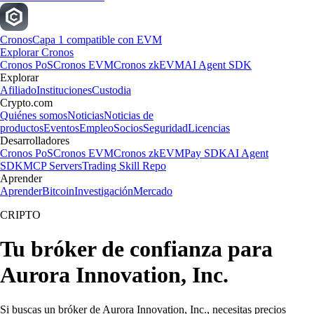
Cronos
Capa 1 compatible con EVM
Explorar Cronos
Cronos PoS
Cronos EVM
Cronos zkEVM
AI Agent SDK
Explorar
Afiliado
Instituciones
Custodia
Crypto.com
Quiénes somos
Noticias
Noticias de
productos
Eventos
Empleo
Socios
Seguridad
Licencias
Desarrolladores
Cronos PoS
Cronos EVM
Cronos zkEVM
Pay SDK
AI Agent
SDK
MCP Servers
Trading Skill Repo
Aprender
Aprender
Bitcoin
Investigación
Mercado
CRIPTO
Tu bróker de confianza para
Aurora Innovation, Inc.
Si buscas un bróker de Aurora Innovation, Inc., necesitas precios