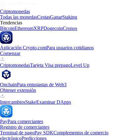
Criptomonedas
Todas las monedas
Cestas
Ganar
Staking
Tendencias
Bitcoin
Ethereum
XRP
Dogecoin
Cronos
Aplicación Crypto.com
Para usuarios cotidianos
Comenzar
Criptomonedas
Tarjeta Visa prepago
Level Up
Onchain
Para entusiastas de Web3
Obtener extensión
Intercambios
Stake
Examinar DApps
Pay
Para comerciantes
Registro de comerciantes
Terminal de pago
Pay SDK
Complementos de comercio
electrónico
Predicciones