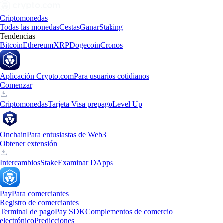
Criptomonedas
Todas las monedas
Cestas
Ganar
Staking
Tendencias
Bitcoin
Ethereum
XRP
Dogecoin
Cronos
Aplicación Crypto.com
Para usuarios cotidianos
Comenzar
Criptomonedas
Tarjeta Visa prepago
Level Up
Onchain
Para entusiastas de Web3
Obtener extensión
Intercambios
Stake
Examinar DApps
Pay
Para comerciantes
Registro de comerciantes
Terminal de pago
Pay SDK
Complementos de comercio
electrónico
Predicciones