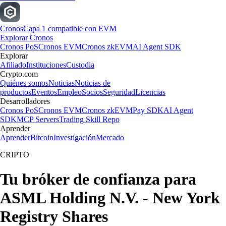
Cronos
Capa 1 compatible con EVM
Explorar Cronos
Cronos PoS
Cronos EVM
Cronos zkEVM
AI Agent SDK
Explorar
Afiliado
Instituciones
Custodia
Crypto.com
Quiénes somos
Noticias
Noticias de
productos
Eventos
Empleo
Socios
Seguridad
Licencias
Desarrolladores
Cronos PoS
Cronos EVM
Cronos zkEVM
Pay SDK
AI Agent
SDK
MCP Servers
Trading Skill Repo
Aprender
Aprender
Bitcoin
Investigación
Mercado
CRIPTO
Tu bróker de confianza para
ASML Holding N.V. - New York
Registry Shares