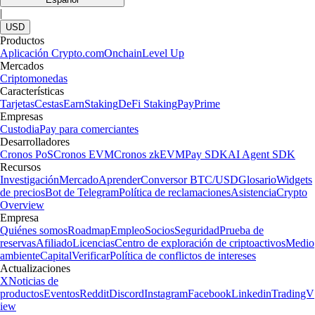
|
USD
Productos
Aplicación Crypto.com
Onchain
Level Up
Mercados
Criptomonedas
Características
Tarjetas
Cestas
Earn
Staking
DeFi Staking
Pay
Prime
Empresas
Custodia
Pay para comerciantes
Desarrolladores
Cronos PoS
Cronos EVM
Cronos zkEVM
Pay SDK
AI Agent SDK
Recursos
Investigación
Mercado
Aprender
Conversor BTC/USD
Glosario
Widgets
de precios
Bot de Telegram
Política de reclamaciones
Asistencia
Crypto
Overview
Empresa
Quiénes somos
Roadmap
Empleo
Socios
Seguridad
Prueba de
reservas
Afiliado
Licencias
Centro de exploración de criptoactivos
Medio
ambiente
Capital
Verificar
Política de conflictos de intereses
Actualizaciones
X
Noticias de
productos
Eventos
Reddit
Discord
Instagram
Facebook
Linkedin
TradingV
iew