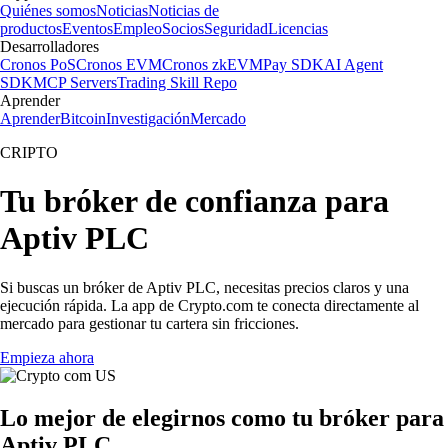
Quiénes somos
Noticias
Noticias de
productos
Eventos
Empleo
Socios
Seguridad
Licencias
Desarrolladores
Cronos PoS
Cronos EVM
Cronos zkEVM
Pay SDK
AI Agent
SDK
MCP Servers
Trading Skill Repo
Aprender
Aprender
Bitcoin
Investigación
Mercado
CRIPTO
Tu bróker de confianza para
Aptiv PLC
Si buscas un bróker de Aptiv PLC, necesitas precios claros y una
ejecución rápida. La app de Crypto.com te conecta directamente al
mercado para gestionar tu cartera sin fricciones.
Empieza ahora
Lo mejor de elegirnos como tu bróker para
Aptiv PLC