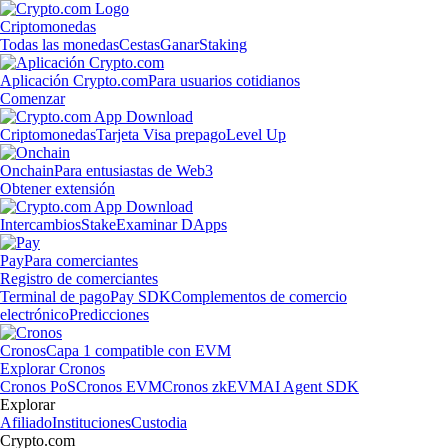
Criptomonedas
Todas las monedas
Cestas
Ganar
Staking
Aplicación Crypto.com
Para usuarios cotidianos
Comenzar
Criptomonedas
Tarjeta Visa prepago
Level Up
Onchain
Para entusiastas de Web3
Obtener extensión
Intercambios
Stake
Examinar DApps
Pay
Para comerciantes
Registro de comerciantes
Terminal de pago
Pay SDK
Complementos de comercio
electrónico
Predicciones
Cronos
Capa 1 compatible con EVM
Explorar Cronos
Cronos PoS
Cronos EVM
Cronos zkEVM
AI Agent SDK
Explorar
Afiliado
Instituciones
Custodia
Crypto.com