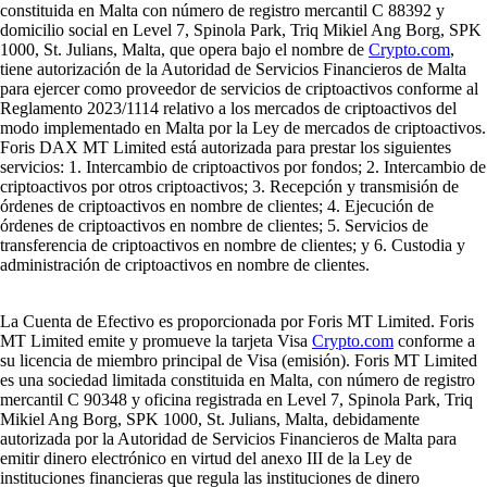
constituida en Malta con número de registro mercantil C 88392 y
domicilio social en Level 7, Spinola Park, Triq Mikiel Ang Borg, SPK
1000, St. Julians, Malta, que opera bajo el nombre de
Crypto.com
,
tiene autorización de la Autoridad de Servicios Financieros de Malta
para ejercer como proveedor de servicios de criptoactivos conforme al
Reglamento 2023/1114 relativo a los mercados de criptoactivos del
modo implementado en Malta por la Ley de mercados de criptoactivos.
Foris DAX MT Limited está autorizada para prestar los siguientes
servicios: 1. Intercambio de criptoactivos por fondos; 2. Intercambio de
criptoactivos por otros criptoactivos; 3. Recepción y transmisión de
órdenes de criptoactivos en nombre de clientes; 4. Ejecución de
órdenes de criptoactivos en nombre de clientes; 5. Servicios de
transferencia de criptoactivos en nombre de clientes; y 6. Custodia y
administración de criptoactivos en nombre de clientes.
La Cuenta de Efectivo es proporcionada por Foris MT Limited. Foris
MT Limited emite y promueve la tarjeta Visa
Crypto.com
conforme a
su licencia de miembro principal de Visa (emisión). Foris MT Limited
es una sociedad limitada constituida en Malta, con número de registro
mercantil C 90348 y oficina registrada en Level 7, Spinola Park, Triq
Mikiel Ang Borg, SPK 1000, St. Julians, Malta, debidamente
autorizada por la Autoridad de Servicios Financieros de Malta para
emitir dinero electrónico en virtud del anexo III de la Ley de
instituciones financieras que regula las instituciones de dinero