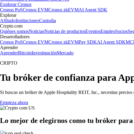
Explorar Cronos
Cronos PoS
Cronos EVM
Cronos zkEVM
AI Agent SDK
Explorar
Afiliado
Instituciones
Custodia
Crypto.com
Quiénes somos
Noticias
Noticias de productos
Eventos
Empleo
Socios
Se
Desarrolladores
Cronos PoS
Cronos EVM
Cronos zkEVM
Pay SDK
AI Agent SDK
MCP
Aprender
Aprender
Bitcoin
Investigación
Mercado
CRIPTO
Tu bróker de confianza para App
Si buscas un bróker de Apple Hospitality REIT, Inc., necesitas precios 
Empieza ahora
Lo mejor de elegirnos como tu bróker para 