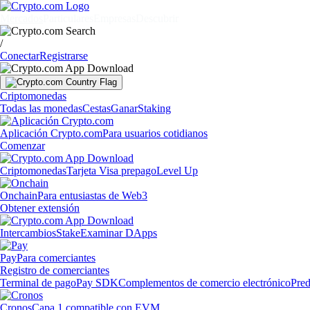
Mercados
Particulares
Empresas
Descubrir
/
Conectar
Registrarse
Criptomonedas
Todas las monedas
Cestas
Ganar
Staking
Aplicación Crypto.com
Para usuarios cotidianos
Comenzar
Criptomonedas
Tarjeta Visa prepago
Level Up
Onchain
Para entusiastas de Web3
Obtener extensión
Intercambios
Stake
Examinar DApps
Pay
Para comerciantes
Registro de comerciantes
Terminal de pago
Pay SDK
Complementos de comercio electrónico
Pred
Cronos
Capa 1 compatible con EVM