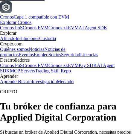
Cronos
Capa 1 compatible con EVM
Explorar Cronos
Cronos PoS
Cronos EVM
Cronos zkEVM
AI Agent SDK
Explorar
Afiliado
Instituciones
Custodia
Crypto.com
Quiénes somos
Noticias
Noticias de
productos
Eventos
Empleo
Socios
Seguridad
Licencias
Desarrolladores
Cronos PoS
Cronos EVM
Cronos zkEVM
Pay SDK
AI Agent
SDK
MCP Servers
Trading Skill Repo
Aprender
Aprender
Bitcoin
Investigación
Mercado
CRIPTO
Tu bróker de confianza para
Applied Digital Corporation
Si buscas un bróker de Applied Digital Corporation, necesitas precios