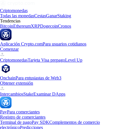
Criptomonedas
Todas las monedas
Cestas
Ganar
Staking
Tendencias
Bitcoin
Ethereum
XRP
Dogecoin
Cronos
Aplicación Crypto.com
Para usuarios cotidianos
Comenzar
Criptomonedas
Tarjeta Visa prepago
Level Up
Onchain
Para entusiastas de Web3
Obtener extensión
Intercambios
Stake
Examinar DApps
Pay
Para comerciantes
Registro de comerciantes
Terminal de pago
Pay SDK
Complementos de comercio
electrónico
Predicciones