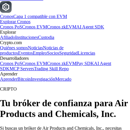
Cronos
Capa 1 compatible con EVM
Explorar Cronos
Cronos PoS
Cronos EVM
Cronos zkEVM
AI Agent SDK
Explorar
Afiliado
Instituciones
Custodia
Crypto.com
Quiénes somos
Noticias
Noticias de
productos
Eventos
Empleo
Socios
Seguridad
Licencias
Desarrolladores
Cronos PoS
Cronos EVM
Cronos zkEVM
Pay SDK
AI Agent
SDK
MCP Servers
Trading Skill Repo
Aprender
Aprender
Bitcoin
Investigación
Mercado
CRIPTO
Tu bróker de confianza para Air
Products and Chemicals, Inc.
Si buscas un bróker de Air Products and Chemicals, Inc., necesitas