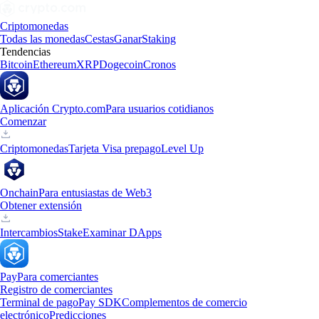
Criptomonedas
Todas las monedas
Cestas
Ganar
Staking
Tendencias
Bitcoin
Ethereum
XRP
Dogecoin
Cronos
Aplicación Crypto.com
Para usuarios cotidianos
Comenzar
Criptomonedas
Tarjeta Visa prepago
Level Up
Onchain
Para entusiastas de Web3
Obtener extensión
Intercambios
Stake
Examinar DApps
Pay
Para comerciantes
Registro de comerciantes
Terminal de pago
Pay SDK
Complementos de comercio
electrónico
Predicciones