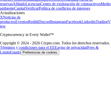
reservas
Afiliado
Licencias
Centro de exploración de criptoactivos
Medio
ambiente
Capital
Verificar
Política de conflictos de intereses
Actualizaciones
X
Noticias de
productos
Eventos
Reddit
Discord
Instagram
Facebook
Linkedin
TradingV
iew
Cryptocurrency in Every Wallet™
Copyright © 2024 - 2026 Crypto.com. Todos los derechos reservados.
Términos y condiciones para el EEE
aviso de privacidad
Fees &
Limits
Estado
Preferencias de cookies