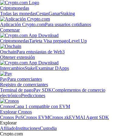
Criptomonedas
Todas las monedas
Cestas
Ganar
Staking
Aplicación Crypto.com
Para usuarios cotidianos
Comenzar
Criptomonedas
Tarjeta Visa prepago
Level Up
Onchain
Para entusiastas de Web3
Obtener extensión
Intercambios
Stake
Examinar DApps
Pay
Para comerciantes
Registro de comerciantes
Terminal de pago
Pay SDK
Complementos de comercio
electrónico
Predicciones
Cronos
Capa 1 compatible con EVM
Explorar Cronos
Cronos PoS
Cronos EVM
Cronos zkEVM
AI Agent SDK
Explorar
Afiliado
Instituciones
Custodia
Crypto.com