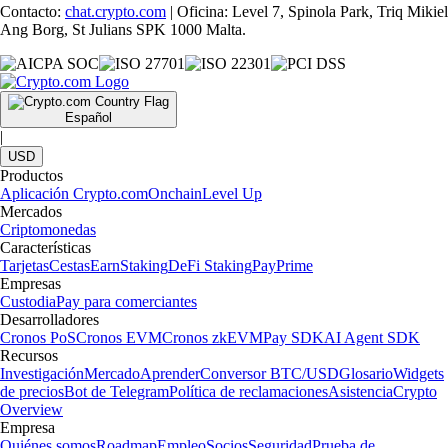
Contacto:
chat.crypto.com
| Oficina: Level 7, Spinola Park, Triq Mikiel
Ang Borg, St Julians SPK 1000 Malta.
Español
|
USD
Productos
Aplicación Crypto.com
Onchain
Level Up
Mercados
Criptomonedas
Características
Tarjetas
Cestas
Earn
Staking
DeFi Staking
Pay
Prime
Empresas
Custodia
Pay para comerciantes
Desarrolladores
Cronos PoS
Cronos EVM
Cronos zkEVM
Pay SDK
AI Agent SDK
Recursos
Investigación
Mercado
Aprender
Conversor BTC/USD
Glosario
Widgets
de precios
Bot de Telegram
Política de reclamaciones
Asistencia
Crypto
Overview
Empresa
Quiénes somos
Roadmap
Empleo
Socios
Seguridad
Prueba de