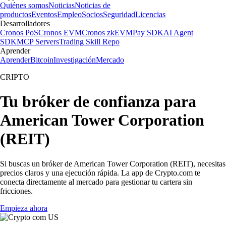
Quiénes somos
Noticias
Noticias de
productos
Eventos
Empleo
Socios
Seguridad
Licencias
Desarrolladores
Cronos PoS
Cronos EVM
Cronos zkEVM
Pay SDK
AI Agent
SDK
MCP Servers
Trading Skill Repo
Aprender
Aprender
Bitcoin
Investigación
Mercado
CRIPTO
Tu bróker de confianza para
American Tower Corporation
(REIT)
Si buscas un bróker de American Tower Corporation (REIT), necesitas
precios claros y una ejecución rápida. La app de Crypto.com te
conecta directamente al mercado para gestionar tu cartera sin
fricciones.
Empieza ahora