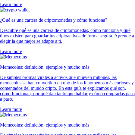
Learn more
¿Qué es una cartera de criptomonedas y cómo funciona?
Descubre qué es una cartera de criptomonedas, cómo funciona y qué
tipos existen para guardar tus criptoactivos de forma segura. Aprende a
elegir la que mejor se adapte a ti.
Learn more
Memecoins: definición, ejemplos y mucho más
De simples bromas virales a activos que mueven millones, las
memecoins se han convertido en uno de los fenómenos más curiosos y
comentados del mundo cripto. En esta guía te explicamos qué son,
cómo funcionan, por qué dan tanto que hablar y cómo comprarlas paso
a paso.
Learn more
Memecoins: definición, ejemplos y mucho más