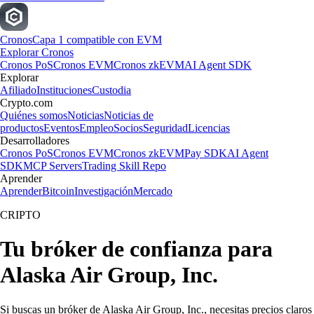
Cronos
Capa 1 compatible con EVM
Explorar Cronos
Cronos PoS
Cronos EVM
Cronos zkEVM
AI Agent SDK
Explorar
Afiliado
Instituciones
Custodia
Crypto.com
Quiénes somos
Noticias
Noticias de
productos
Eventos
Empleo
Socios
Seguridad
Licencias
Desarrolladores
Cronos PoS
Cronos EVM
Cronos zkEVM
Pay SDK
AI Agent
SDK
MCP Servers
Trading Skill Repo
Aprender
Aprender
Bitcoin
Investigación
Mercado
CRIPTO
Tu bróker de confianza para
Alaska Air Group, Inc.
Si buscas un bróker de Alaska Air Group, Inc., necesitas precios claros