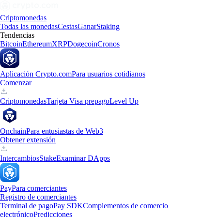
Criptomonedas
Todas las monedas
Cestas
Ganar
Staking
Tendencias
Bitcoin
Ethereum
XRP
Dogecoin
Cronos
Aplicación Crypto.com
Para usuarios cotidianos
Comenzar
Criptomonedas
Tarjeta Visa prepago
Level Up
Onchain
Para entusiastas de Web3
Obtener extensión
Intercambios
Stake
Examinar DApps
Pay
Para comerciantes
Registro de comerciantes
Terminal de pago
Pay SDK
Complementos de comercio
electrónico
Predicciones