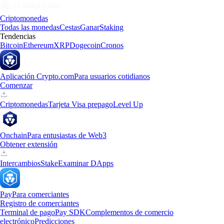
Criptomonedas
Todas las monedas
Cestas
Ganar
Staking
Tendencias
Bitcoin
Ethereum
XRP
Dogecoin
Cronos
Aplicación Crypto.com
Para usuarios cotidianos
Comenzar
Criptomonedas
Tarjeta Visa prepago
Level Up
Onchain
Para entusiastas de Web3
Obtener extensión
Intercambios
Stake
Examinar DApps
Pay
Para comerciantes
Registro de comerciantes
Terminal de pago
Pay SDK
Complementos de comercio
electrónico
Predicciones