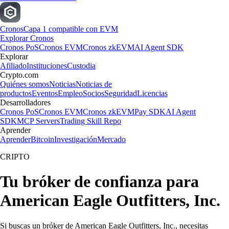
Cronos
Capa 1 compatible con EVM
Explorar Cronos
Cronos PoS
Cronos EVM
Cronos zkEVM
AI Agent SDK
Explorar
Afiliado
Instituciones
Custodia
Crypto.com
Quiénes somos
Noticias
Noticias de
productos
Eventos
Empleo
Socios
Seguridad
Licencias
Desarrolladores
Cronos PoS
Cronos EVM
Cronos zkEVM
Pay SDK
AI Agent
SDK
MCP Servers
Trading Skill Repo
Aprender
Aprender
Bitcoin
Investigación
Mercado
CRIPTO
Tu bróker de confianza para
American Eagle Outfitters, Inc.
Si buscas un bróker de American Eagle Outfitters, Inc., necesitas