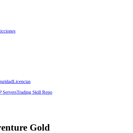
icciones
guridad
Licencias
 Servers
Trading Skill Repo
venture Gold