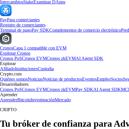
Intercambios
Stake
Examinar DApps
Pay
Para comerciantes
Registro de comerciantes
Terminal de pago
Pay SDK
Complementos de comercio electrónico
Pred
Cronos
Capa 1 compatible con EVM
Explorar Cronos
Cronos PoS
Cronos EVM
Cronos zkEVM
AI Agent SDK
Explorar
Afiliado
Instituciones
Custodia
Crypto.com
Quiénes somos
Noticias
Noticias de productos
Eventos
Empleo
Socios
Se
Desarrolladores
Cronos PoS
Cronos EVM
Cronos zkEVM
Pay SDK
AI Agent SDK
MCP
Aprender
Aprender
Bitcoin
Investigación
Mercado
CRIPTO
Tu bróker de confianza para Ad