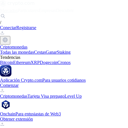
Mercados
Particulares
Empresas
Descubrir
/
Conectar
Registrarse
Criptomonedas
Todas las monedas
Cestas
Ganar
Staking
Tendencias
Bitcoin
Ethereum
XRP
Dogecoin
Cronos
Aplicación Crypto.com
Para usuarios cotidianos
Comenzar
Criptomonedas
Tarjeta Visa prepago
Level Up
Onchain
Para entusiastas de Web3
Obtener extensión