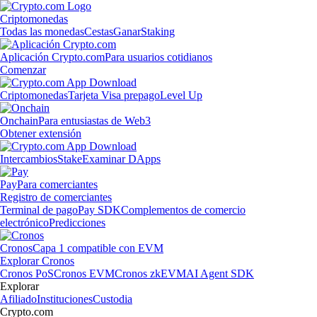
Criptomonedas
Todas las monedas
Cestas
Ganar
Staking
Aplicación Crypto.com
Para usuarios cotidianos
Comenzar
Criptomonedas
Tarjeta Visa prepago
Level Up
Onchain
Para entusiastas de Web3
Obtener extensión
Intercambios
Stake
Examinar DApps
Pay
Para comerciantes
Registro de comerciantes
Terminal de pago
Pay SDK
Complementos de comercio
electrónico
Predicciones
Cronos
Capa 1 compatible con EVM
Explorar Cronos
Cronos PoS
Cronos EVM
Cronos zkEVM
AI Agent SDK
Explorar
Afiliado
Instituciones
Custodia
Crypto.com