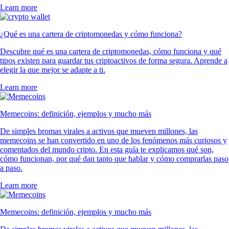
Learn more
¿Qué es una cartera de criptomonedas y cómo funciona?
Descubre qué es una cartera de criptomonedas, cómo funciona y qué
tipos existen para guardar tus criptoactivos de forma segura. Aprende a
elegir la que mejor se adapte a ti.
Learn more
Memecoins: definición, ejemplos y mucho más
De simples bromas virales a activos que mueven millones, las
memecoins se han convertido en uno de los fenómenos más curiosos y
comentados del mundo cripto. En esta guía te explicamos qué son,
cómo funcionan, por qué dan tanto que hablar y cómo comprarlas paso
a paso.
Learn more
Memecoins: definición, ejemplos y mucho más