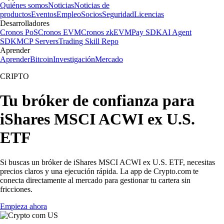
Quiénes somos
Noticias
Noticias de
productos
Eventos
Empleo
Socios
Seguridad
Licencias
Desarrolladores
Cronos PoS
Cronos EVM
Cronos zkEVM
Pay SDK
AI Agent
SDK
MCP Servers
Trading Skill Repo
Aprender
Aprender
Bitcoin
Investigación
Mercado
CRIPTO
Tu bróker de confianza para
iShares MSCI ACWI ex U.S.
ETF
Si buscas un bróker de iShares MSCI ACWI ex U.S. ETF, necesitas
precios claros y una ejecución rápida. La app de Crypto.com te
conecta directamente al mercado para gestionar tu cartera sin
fricciones.
Empieza ahora