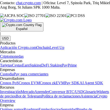
Contacto:
chat.crypto.com
| Oficina: Level 7, Spinola Park, Triq Mikiel
Ang Borg, St Julians SPK 1000 Malta.
Español
|
USD
Productos
Aplicación Crypto.com
Onchain
Level Up
Mercados
Criptomonedas
Características
Tarjetas
Cestas
Earn
Staking
DeFi Staking
Pay
Prime
Empresas
Custodia
Pay para comerciantes
Desarrolladores
Cronos PoS
Cronos EVM
Cronos zkEVM
Pay SDK
AI Agent SDK
Recursos
Investigación
Mercado
Aprender
Conversor BTC/USD
Glosario
Widgets
de precios
Bot de Telegram
Política de reclamaciones
Asistencia
Crypto
Overview
Empresa
Quiénes somos
Roadmap
Empleo
Socios
Seguridad
Prueba de