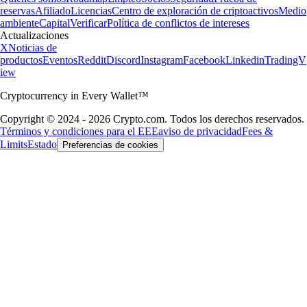
reservas
Afiliado
Licencias
Centro de exploración de criptoactivos
Medio
ambiente
Capital
Verificar
Política de conflictos de intereses
Actualizaciones
X
Noticias de
productos
Eventos
Reddit
Discord
Instagram
Facebook
Linkedin
TradingV
iew
Cryptocurrency in Every Wallet™
Copyright © 2024 - 2026 Crypto.com. Todos los derechos reservados.
Términos y condiciones para el EEE
aviso de privacidad
Fees &
Limits
Estado
Preferencias de cookies