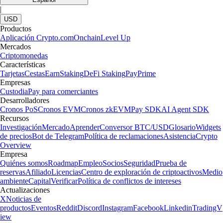
|
USD
Productos
Aplicación Crypto.com
Onchain
Level Up
Mercados
Criptomonedas
Características
Tarjetas
Cestas
Earn
Staking
DeFi Staking
Pay
Prime
Empresas
Custodia
Pay para comerciantes
Desarrolladores
Cronos PoS
Cronos EVM
Cronos zkEVM
Pay SDK
AI Agent SDK
Recursos
Investigación
Mercado
Aprender
Conversor BTC/USD
Glosario
Widgets
de precios
Bot de Telegram
Política de reclamaciones
Asistencia
Crypto
Overview
Empresa
Quiénes somos
Roadmap
Empleo
Socios
Seguridad
Prueba de
reservas
Afiliado
Licencias
Centro de exploración de criptoactivos
Medio
ambiente
Capital
Verificar
Política de conflictos de intereses
Actualizaciones
X
Noticias de
productos
Eventos
Reddit
Discord
Instagram
Facebook
Linkedin
TradingV
iew