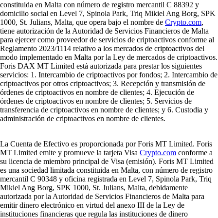
constituida en Malta con número de registro mercantil C 88392 y
domicilio social en Level 7, Spinola Park, Triq Mikiel Ang Borg, SPK
1000, St. Julians, Malta, que opera bajo el nombre de
Crypto.com
,
tiene autorización de la Autoridad de Servicios Financieros de Malta
para ejercer como proveedor de servicios de criptoactivos conforme al
Reglamento 2023/1114 relativo a los mercados de criptoactivos del
modo implementado en Malta por la Ley de mercados de criptoactivos.
Foris DAX MT Limited está autorizada para prestar los siguientes
servicios: 1. Intercambio de criptoactivos por fondos; 2. Intercambio de
criptoactivos por otros criptoactivos; 3. Recepción y transmisión de
órdenes de criptoactivos en nombre de clientes; 4. Ejecución de
órdenes de criptoactivos en nombre de clientes; 5. Servicios de
transferencia de criptoactivos en nombre de clientes; y 6. Custodia y
administración de criptoactivos en nombre de clientes.
La Cuenta de Efectivo es proporcionada por Foris MT Limited. Foris
MT Limited emite y promueve la tarjeta Visa
Crypto.com
conforme a
su licencia de miembro principal de Visa (emisión). Foris MT Limited
es una sociedad limitada constituida en Malta, con número de registro
mercantil C 90348 y oficina registrada en Level 7, Spinola Park, Triq
Mikiel Ang Borg, SPK 1000, St. Julians, Malta, debidamente
autorizada por la Autoridad de Servicios Financieros de Malta para
emitir dinero electrónico en virtud del anexo III de la Ley de
instituciones financieras que regula las instituciones de dinero