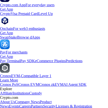
Crypto.com App
For everyday users
Get App
Crypto
Visa Prepaid Card
Level Up
Onchain
For web3 enthusiasts
Get App
Swap
Stake
Browse dApps
Pay
For merchants
Get App
Pay Terminal
Pay SDK
eCommerce Plugins
Predictions
Cronos
EVM-Compatible Layer 1
Learn More
Cronos PoS
Cronos EVM
Cronos zkEVM
AI Agent SDK
Explore
Affiliate
Institutions
Custody
Crypto.com
About Us
Company News
Product
News
Events
Careers
Partners
Security
Licenses & Registration