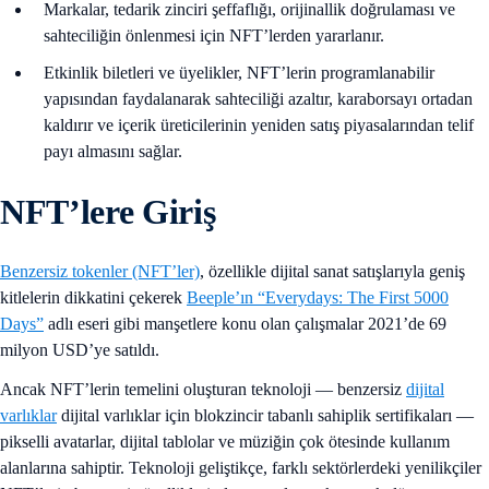
Markalar, tedarik zinciri şeffaflığı, orijinallik doğrulaması ve
sahteciliğin önlenmesi için NFT’lerden yararlanır.
Etkinlik biletleri ve üyelikler, NFT’lerin programlanabilir
yapısından faydalanarak sahteciliği azaltır, karaborsayı ortadan
kaldırır ve içerik üreticilerinin yeniden satış piyasalarından telif
payı almasını sağlar.
NFT’lere Giriş
Benzersiz tokenler (NFT’ler)
, özellikle dijital sanat satışlarıyla geniş
kitlelerin dikkatini çekerek
Beeple’ın “Everydays: The First 5000
Days”
adlı eseri gibi manşetlere konu olan çalışmalar 2021’de 69
milyon USD’ye satıldı.
Ancak NFT’lerin temelini oluşturan teknoloji — benzersiz
dijital
varlıklar
dijital varlıklar için blokzincir tabanlı sahiplik sertifikaları —
pikselli avatarlar, dijital tablolar ve müziğin çok ötesinde kullanım
alanlarına sahiptir. Teknoloji geliştikçe, farklı sektörlerdeki yenilikçiler