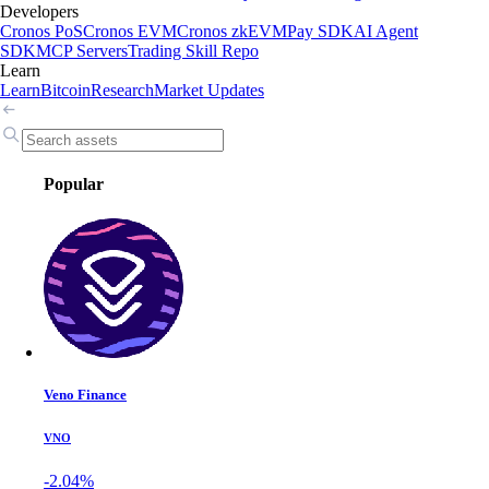
Developers
Cronos PoS
Cronos EVM
Cronos zkEVM
Pay SDK
AI Agent
SDK
MCP Servers
Trading Skill Repo
Learn
Learn
Bitcoin
Research
Market Updates
Popular
Veno Finance
VNO
-2.04%