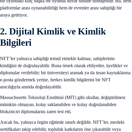
bir oyundaki kılıç başka bir oyunda duvar süsüne dönüşebilir. Bu, hem
platformlar arası oynanabilirliği hem de evrenler arası sahipliği bir
araya getiriyor.
2. Dijital Kimlik ve Kimlik
Bilgileri
NFT’ler yalnızca sahipliği temsil etmekle kalmaz, sahiplerinin
kimliğini de doğrulayabilir. Buna örnek olarak ehliyetler, üyelikler ve
diplomalar verilebilir; bir üniversiteyi aramak ya da insan kaynaklarına
e-posta göndermek yerine, herkes kimlik bilgilerini bir NFT
aracılığıyla anında doğrulayabilir.
Massachusetts Teknoloji Enstitüsü (MIT) gibi okullar, değiştirilmesi
mümkün olmayan, kolay saklanabilen ve kolay doğrulanabilen
blokzinciri diplomalarını zaten test etti.
Ancak bu, yalnızca örgün eğitimle sınırlı değildir. NFT’ler, mesleki
sertifikaları takip edebilir, topluluk katkılarını öne çıkarabilir veya