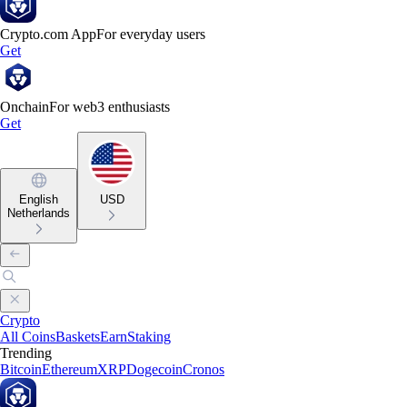
Crypto.com App
For everyday users
Get
Onchain
For web3 enthusiasts
Get
English
USD
Netherlands
Crypto
All Coins
Baskets
Earn
Staking
Trending
Bitcoin
Ethereum
XRP
Dogecoin
Cronos