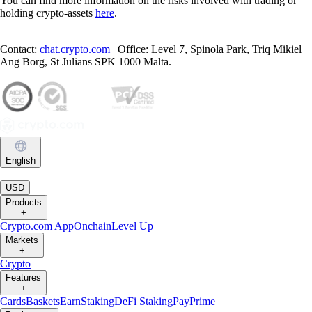
You can find more information on the risks involved with trading or
holding crypto-assets
here
.
Contact:
chat.crypto.com
| Office: Level 7, Spinola Park, Triq Mikiel
Ang Borg, St Julians SPK 1000 Malta.
English
|
USD
Products
+
Crypto.com App
Onchain
Level Up
Markets
+
Crypto
Features
+
Cards
Baskets
Earn
Staking
DeFi Staking
Pay
Prime