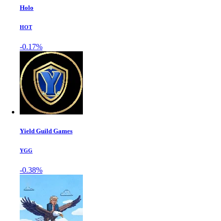
Holo
HOT
-0.17%
Yield Guild Games
YGG
-0.38%