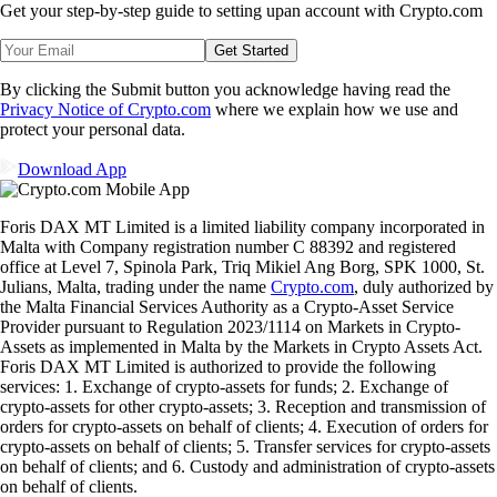
Get your step-by-step guide to setting up
an account with Crypto.com
Get Started
By clicking the Submit button you acknowledge having read the
Privacy Notice of Crypto.com
where we explain how we use and
protect your personal data.
Download App
Foris DAX MT Limited is a limited liability company incorporated in
Malta with Company registration number C 88392 and registered
office at Level 7, Spinola Park, Triq Mikiel Ang Borg, SPK 1000, St.
Julians, Malta, trading under the name
Crypto.com
, duly authorized by
the Malta Financial Services Authority as a Crypto-Asset Service
Provider pursuant to Regulation 2023/1114 on Markets in Crypto-
Assets as implemented in Malta by the Markets in Crypto Assets Act.
Foris DAX MT Limited is authorized to provide the following
services: 1. Exchange of crypto-assets for funds; 2. Exchange of
crypto-assets for other crypto-assets; 3. Reception and transmission of
orders for crypto-assets on behalf of clients; 4. Execution of orders for
crypto-assets on behalf of clients; 5. Transfer services for crypto-assets
on behalf of clients; and 6. Custody and administration of crypto-assets
on behalf of clients.