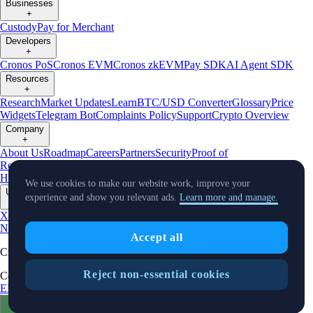
Businesses
+
Custody
Pay for Merchant
Developers
+
Cronos PoS
Cronos EVM
Cronos zkEVM
Pay SDK
AI Agent SDK
Resources
+
Research
Market Updates
Learn
BTC/USD Converter
Glossary
Price
Widgets
Telegram Bot
Complaints Policy
Support
Crypto Overview
Company
+
About Us
Roadmap
Careers
Partners
Security
Proof of
Reserves
Affiliate
Licenses & Registrations
Crypto-Asset Exploration
Hub
Climate
Capital
Verify
Conflict of Interest Policy
We use cookies to make our website work, improve your
Updates
experience and show you relevant ads.
Learn more and manage.
+
X
Product
News
Events
Reddit
Discord
Instagram
Facebook
Linkedin
TradingView
Accept all
Cryptocurrency in Every Wallet™
Reject non-essential cookies
Copyright © 2018 - 2026 Crypto.com. All rights reserved.
EEA Terms and Conditions
Privacy Notice
Fees & Limits
Status
Cookie Preferences