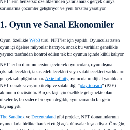
NFT’lerin benzersiz özelliklerinden yararlanarak gerçek dünya
sorunlarına çözümler geliştiriyor ve yeni fırsatlar yaratıyor.
1. Oyun ve Sanal Ekonomiler
Oyun, özellikle
Web3
türü, NFT’ler için yapıldı. Oyuncular zaten
oyun içi öğelere milyonlar harcıyor, ancak bu varlıklar genellikle
yayıncı tarafından kontrol edilen tek bir oyunun içinde kilitli kalıyor.
NFT’ler bu durumu tersine çevirerek oyunculara, oyun dışına
çıkarabilecekleri, takas edebilecekleri veya satabilecekleri varlıkların
gerçek sahipliğini sunar.
Axie Infinity
oyuncuların dijital yaratıkları
NFT olarak savaştırıp üretip ve satabildiği “
play-to-earn
” (P2E)
akımının öncüsüdür. Birçok kişi için özellikle gelişmekte olan
ülkelerde, bu sadece bir oyun değildi, aynı zamanda bir gelir
kaynağıydı.
The Sandbox
ve
Decentraland
gibi projeler, NFT donanımlarının
oyuncularla birlikte hareket ettiği açık dünyalar inşa ediyor. Örneğin,