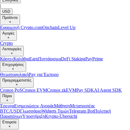
Ελληνικά
|
USD
Προϊόντα
+
Εφαρμογή Crypto.com
Onchain
Level Up
Αγορές
+
Crypto
Λειτουργίες
+
Κάρτες
Καλάθια
Earn
Ποντάρισμα
DeFi Staking
Pay
Prime
Επιχειρήσεις
+
Θεματοφυλακή
Pay για Έμπορο
Προγραμματιστές
+
Cronos PoS
Cronos EVM
Cronos zkEVM
Pay SDK
AI Agent SDK
Πόροι
+
Έρευνα
Ενημερώσεις Αγοράς
Μάθηση
Μετατροπέας
BTC/USD
Γλωσσάριο
Widgets Τιμών
Telegram Bot
Πολιτική
Παραπόνων
Υποστήριξη
Krypto-Übersicht
Εταιρεία
+