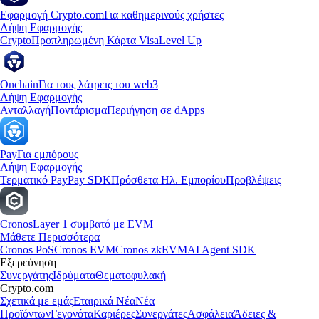
Εφαρμογή Crypto.com
Για καθημερινούς χρήστες
Λήψη Εφαρμογής
Crypto
Προπληρωμένη Κάρτα Visa
Level Up
Onchain
Για τους λάτρεις του web3
Λήψη Εφαρμογής
Ανταλλαγή
Ποντάρισμα
Περιήγηση σε dApps
Pay
Για εμπόρους
Λήψη Εφαρμογής
Τερματικό Pay
Pay SDK
Πρόσθετα Ηλ. Εμπορίου
Προβλέψεις
Cronos
Layer 1 συμβατό με EVM
Μάθετε Περισσότερα
Cronos PoS
Cronos EVM
Cronos zkEVM
AI Agent SDK
Εξερεύνηση
Συνεργάτης
Ιδρύματα
Θεματοφυλακή
Crypto.com
Σχετικά με εμάς
Εταιρικά Νέα
Νέα
Προϊόντων
Γεγονότα
Καριέρες
Συνεργάτες
Ασφάλεια
Άδειες &