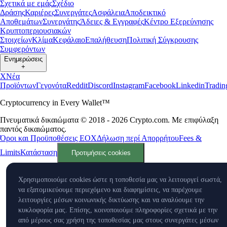
Σχετικά με εμάς
Σχέδιο
Δράσης
Καριέρες
Συνεργάτες
Ασφάλεια
Αποδεικτικό
Αποθεμάτων
Συνεργάτης
Άδειες & Εγγραφές
Κέντρο Εξερεύνησης
Κρυπτοπεριουσιακών
Στοιχείων
Κλίμα
Κεφάλαιο
Επαλήθευση
Πολιτική Σύγκρουσης
Συμφερόντων
Ενημερώσεις
+
X
Νέα
Προϊόντων
Γεγονότα
Reddit
Discord
Instagram
Facebook
Linkedin
Tradi
Cryptocurrency in Every Wallet™
Πνευματικά δικαιώματα © 2018 - 2026 Crypto.com. Με επιφύλαξη
παντός δικαιώματος.
Όροι και Προϋποθέσεις ΕΟΧ
Δήλωση περί Απορρήτου
Fees &
Limits
Κατάσταση
Προτιμήσεις cookies
Χρησιμοποιούμε cookies ώστε η τοποθεσία μας να λειτουργεί σωστά,
να εξατομικεύουμε περιεχόμενο και διαφημίσεις, να παρέχουμε
λειτουργίες μέσων κοινωνικής δικτύωσης και να αναλύουμε την
κυκλοφορία μας. Επίσης, κοινοποιούμε πληροφορίες σχετικά με την
από μέρους σας χρήση της τοποθεσίας μας στους συνεργάτες μέσων