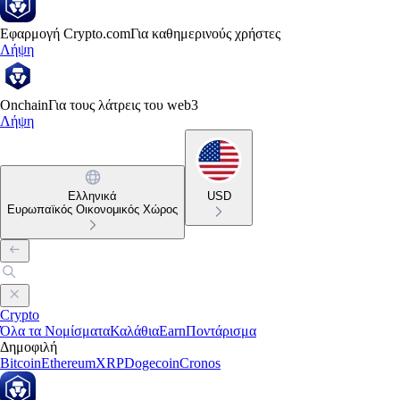
Εφαρμογή Crypto.com
Για καθημερινούς χρήστες
Λήψη
Onchain
Για τους λάτρεις του web3
Λήψη
Ελληνικά
USD
Ευρωπαϊκός Οικονομικός Χώρος
Crypto
Όλα τα Νομίσματα
Καλάθια
Earn
Ποντάρισμα
Δημοφιλή
Bitcoin
Ethereum
XRP
Dogecoin
Cronos