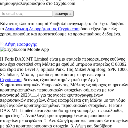
δημιουργία
λογαριασμού στο Crypto.com
Ξεκινήστε
Κάνοντας κλικ στο κουμπί Υποβολή αναγνωρίζετε ότι έχετε διαβάσει
το
Ανακοίνωση Απορρήτου της Crypto.com
όπου εξηγούμε πώς
χρησιμοποιούμε και προστατεύουμε τα προσωπικά σας δεδομένα.
Λήψη εφαρμογής
Η Foris DAX MT Limited είναι μια εταιρεία περιορισμένης ευθύνης
που έχει συσταθεί στη Μάλτα με αριθμό μητρώου εταιρείας C 88392
και έδρα στο Level 7, Spinola Park, Triq Mikiel Ang Borg, SPK 1000,
St. Julians, Μάλτα, η οποία εμπορεύεται με την επωνυμία
Crypto.com
, δεόντως εξουσιοδοτημένη από την Αρχή
Χρηματοοικονομικών Υπηρεσιών της Μάλτας ως πάροχος υπηρεσιών
κρυπτογραφημένων περιουσιακών στοιχείων σύμφωνα με τον
κανονισμό 2023/1114 για τις αγορές κρυπτογραφημένων
περιουσιακών στοιχείων, όπως εφαρμόζεται στη Μάλτα με τον νόμο
περί αγορών κρυπτογραφημένων περιουσιακών στοιχείων. Η Foris
DAX MT Limited είναι εξουσιοδοτημένη να παρέχει τις ακόλουθες
υπηρεσίες: 1. Ανταλλαγή κρυπτογραφημένων περιουσιακών
στοιχείων με κεφάλαια. 2. Ανταλλαγή κρυπτοπεριουσιακών στοιχείων
με άλλα κρυπτοπεριουσιακά στοιχεία. 3. Λήψη και διαβίβαση