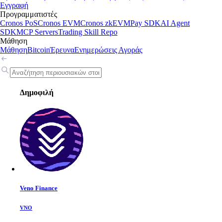
Εγγραφή
Προγραμματιστές
Cronos PoS
Cronos EVM
Cronos zkEVM
Pay SDK
AI Agent
SDK
MCP Servers
Trading Skill Repo
Μάθηση
Μάθηση
Bitcoin
Έρευνα
Ενημερώσεις Αγοράς
Δημοφιλή
Veno Finance
VNO