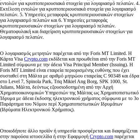
εντολών για κρυπτοπεριουσιακά στοιχεία για λογαριασμό πελατών. 4.
Εκτέλεση εντολών για κρυπτοπεριουσιακά στοιχεία για λογαριασμό
πελατών. 5. Υπηρεσίες μεταφοράς κρυπτοπεριουσιακών στοιχείων
για λογαριασμό πελατών και 6. Υπηρεσίες μεταφοράς
κρυπτοπεριουσιακών στοιχείων για λογαριασμό πελατών.
Θεματοφυλακή και διαχείριση κρυπτοπεριουσιακών στοιχείων για
λογαριασμό πελατών.
Ο λογαριασμός μετρητών παρέχεται από την Foris MT Limited. Η
Κάρτα Visa
Crypto.com
εκδίδεται και προωθείται από την Foris MT
Limited σύμφωνα με την άδεια Visa Principal Member (Issuing). Η
Foris MT Limited είναι εταιρεία περιορισμένης ευθύνης που έχει
συσταθεί στη Μάλτα με αριθμό μητρώου εταιρείας C 90348 και έδρα
στο Level 7, Spinola Park, Triq Mikiel Ang Borg, SPK 1000, St.
Julians, Μάλτα, δεόντως εξουσιοδοτημένη από την Αρχή
Χρηματοοικονομικών Υπηρεσιών της Μάλτας ως Χρηματοπιστωτικό
Ίδρυμα με άδεια έκδοσης ηλεκτρονικού χρήματος σύμφωνα με το 3ο
Παράρτημα του Νόμου περί Χρηματοπιστωτικών Ιδρυμάτων
(Ιδρύματα Ηλεκτρονικού Χρήματος).
Οποιοδήποτε άλλο προϊόν ή υπηρεσία προσφέρεται και διαφημίζεται
στην παρούσα ιστοσελίδα ή στην Εφαρμογή
Crypto.com
παρέχεται