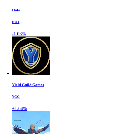
Holo
HOT
-1.03%
Yield Guild Games
YGG
+1.64%