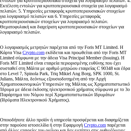
εντολών για κρυπτοπεριουσιακά στοιχεία για λογαριασμό πελατών. 4.
Εκτέλεση εντολών για κρυπτοπεριουσιακά στοιχεία για λογαριασμό
πελατών. 5. Υπηρεσίες μεταφοράς κρυπτοπεριουσιακών στοιχείων
για λογαριασμό πελατών και 6. Υπηρεσίες μεταφοράς
κρυπτοπεριουσιακών στοιχείων για λογαριασμό πελατών.
Θεματοφυλακή και διαχείριση κρυπτοπεριουσιακών στοιχείων για
λογαριασμό πελατών.
Ο λογαριασμός μετρητών παρέχεται από την Foris MT Limited. Η
Κάρτα Visa
Crypto.com
εκδίδεται και προωθείται από την Foris MT
Limited σύμφωνα με την άδεια Visa Principal Member (Issuing). Η
Foris MT Limited είναι εταιρεία περιορισμένης ευθύνης που έχει
συσταθεί στη Μάλτα με αριθμό μητρώου εταιρείας C 90348 και έδρα
στο Level 7, Spinola Park, Triq Mikiel Ang Borg, SPK 1000, St.
Julians, Μάλτα, δεόντως εξουσιοδοτημένη από την Αρχή
Χρηματοοικονομικών Υπηρεσιών της Μάλτας ως Χρηματοπιστωτικό
Ίδρυμα με άδεια έκδοσης ηλεκτρονικού χρήματος σύμφωνα με το 3ο
Παράρτημα του Νόμου περί Χρηματοπιστωτικών Ιδρυμάτων
(Ιδρύματα Ηλεκτρονικού Χρήματος).
Οποιοδήποτε άλλο προϊόν ή υπηρεσία προσφέρεται και διαφημίζεται
στην παρούσα ιστοσελίδα ή στην Εφαρμογή
Crypto.com
παρέχεται
από άλλες εταιρείες του ομίλου και δεν εμπίπτει στις ρυθμιζόμενες