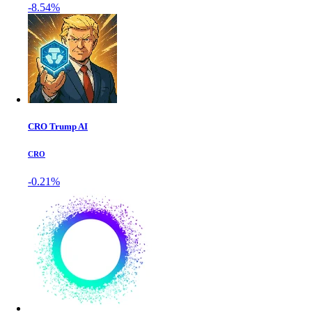
-8.54%
CRO Trump AI
CRO
-0.21%