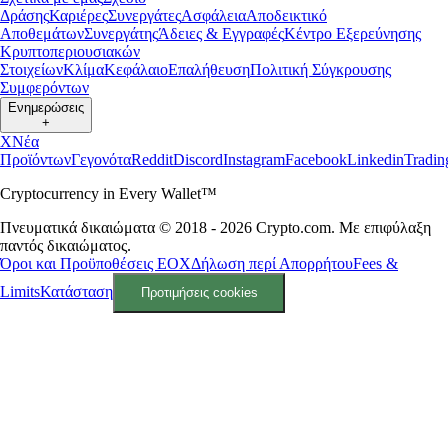
Δράσης
Καριέρες
Συνεργάτες
Ασφάλεια
Αποδεικτικό
Αποθεμάτων
Συνεργάτης
Άδειες & Εγγραφές
Κέντρο Εξερεύνησης
Κρυπτοπεριουσιακών
Στοιχείων
Κλίμα
Κεφάλαιο
Επαλήθευση
Πολιτική Σύγκρουσης
Συμφερόντων
Ενημερώσεις
+
X
Νέα
Προϊόντων
Γεγονότα
Reddit
Discord
Instagram
Facebook
Linkedin
Tradi
Cryptocurrency in Every Wallet™
Πνευματικά δικαιώματα © 2018 - 2026 Crypto.com. Με επιφύλαξη
παντός δικαιώματος.
Όροι και Προϋποθέσεις ΕΟΧ
Δήλωση περί Απορρήτου
Fees &
Limits
Κατάσταση
Προτιμήσεις cookies