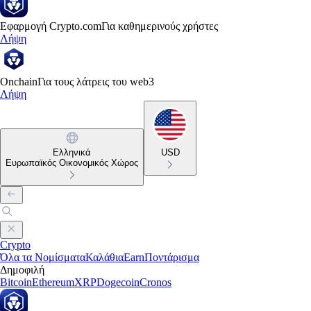
Εφαρμογή Crypto.com
Για καθημερινούς χρήστες
Λήψη
Onchain
Για τους λάτρεις του web3
Λήψη
Ελληνικά
USD
Ευρωπαϊκός Οικονομικός Χώρος
Crypto
Όλα τα Νομίσματα
Καλάθια
Earn
Ποντάρισμα
Δημοφιλή
Bitcoin
Ethereum
XRP
Dogecoin
Cronos