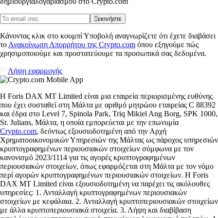
δημιουργία
λογαριασμού στο Crypto.com
Ξεκινήστε
Κάνοντας κλικ στο κουμπί Υποβολή αναγνωρίζετε ότι έχετε διαβάσει
το
Ανακοίνωση Απορρήτου της Crypto.com
όπου εξηγούμε πώς
χρησιμοποιούμε και προστατεύουμε τα προσωπικά σας δεδομένα.
Λήψη εφαρμογής
Η Foris DAX MT Limited είναι μια εταιρεία περιορισμένης ευθύνης
που έχει συσταθεί στη Μάλτα με αριθμό μητρώου εταιρείας C 88392
και έδρα στο Level 7, Spinola Park, Triq Mikiel Ang Borg, SPK 1000,
St. Julians, Μάλτα, η οποία εμπορεύεται με την επωνυμία
Crypto.com
, δεόντως εξουσιοδοτημένη από την Αρχή
Χρηματοοικονομικών Υπηρεσιών της Μάλτας ως πάροχος υπηρεσιών
κρυπτογραφημένων περιουσιακών στοιχείων σύμφωνα με τον
κανονισμό 2023/1114 για τις αγορές κρυπτογραφημένων
περιουσιακών στοιχείων, όπως εφαρμόζεται στη Μάλτα με τον νόμο
περί αγορών κρυπτογραφημένων περιουσιακών στοιχείων. Η Foris
DAX MT Limited είναι εξουσιοδοτημένη να παρέχει τις ακόλουθες
υπηρεσίες: 1. Ανταλλαγή κρυπτογραφημένων περιουσιακών
στοιχείων με κεφάλαια. 2. Ανταλλαγή κρυπτοπεριουσιακών στοιχείων
με άλλα κρυπτοπεριουσιακά στοιχεία. 3. Λήψη και διαβίβαση