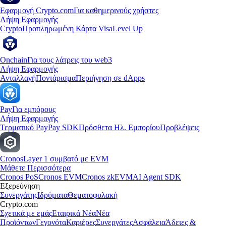
Εφαρμογή Crypto.com
Για καθημερινούς χρήστες
Λήψη Εφαρμογής
Crypto
Προπληρωμένη Κάρτα Visa
Level Up
Onchain
Για τους λάτρεις του web3
Λήψη Εφαρμογής
Ανταλλαγή
Ποντάρισμα
Περιήγηση σε dApps
Pay
Για εμπόρους
Λήψη Εφαρμογής
Τερματικό Pay
Pay SDK
Πρόσθετα Ηλ. Εμπορίου
Προβλέψεις
Cronos
Layer 1 συμβατό με EVM
Μάθετε Περισσότερα
Cronos PoS
Cronos EVM
Cronos zkEVM
AI Agent SDK
Εξερεύνηση
Συνεργάτης
Ιδρύματα
Θεματοφυλακή
Crypto.com
Σχετικά με εμάς
Εταιρικά Νέα
Νέα
Προϊόντων
Γεγονότα
Καριέρες
Συνεργάτες
Ασφάλεια
Άδειες &