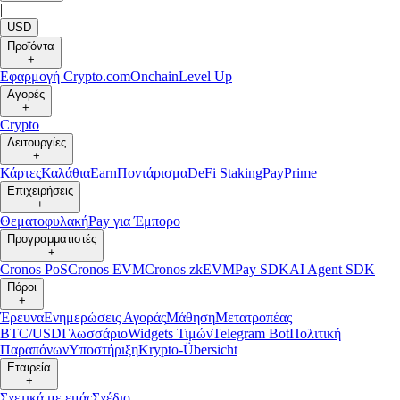
|
USD
Προϊόντα
+
Εφαρμογή Crypto.com
Onchain
Level Up
Αγορές
+
Crypto
Λειτουργίες
+
Κάρτες
Καλάθια
Earn
Ποντάρισμα
DeFi Staking
Pay
Prime
Επιχειρήσεις
+
Θεματοφυλακή
Pay για Έμπορο
Προγραμματιστές
+
Cronos PoS
Cronos EVM
Cronos zkEVM
Pay SDK
AI Agent SDK
Πόροι
+
Έρευνα
Ενημερώσεις Αγοράς
Μάθηση
Μετατροπέας
BTC/USD
Γλωσσάριο
Widgets Τιμών
Telegram Bot
Πολιτική
Παραπόνων
Υποστήριξη
Krypto-Übersicht
Εταιρεία
+
Σχετικά με εμάς
Σχέδιο