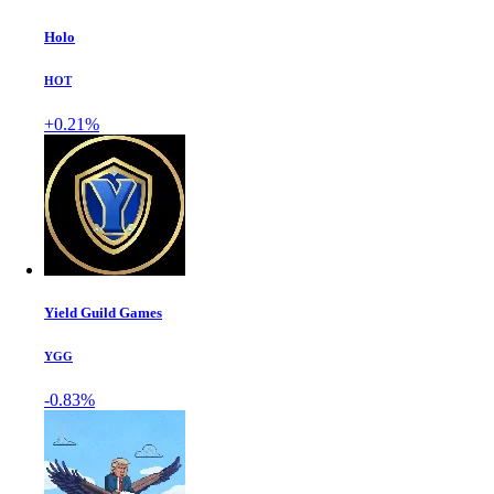
Holo
HOT
+0.21%
Yield Guild Games
YGG
-0.83%