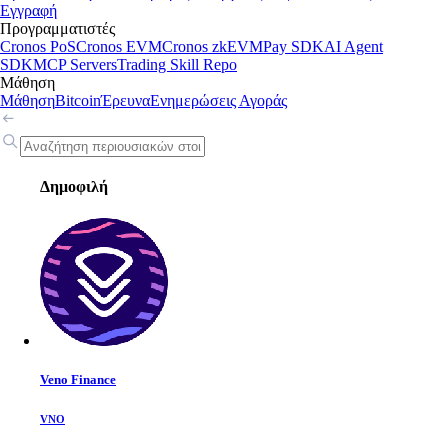
Εγγραφή
Προγραμματιστές
Cronos PoS
Cronos EVM
Cronos zkEVM
Pay SDK
AI Agent
SDK
MCP Servers
Trading Skill Repo
Μάθηση
Μάθηση
Bitcoin
Έρευνα
Ενημερώσεις Αγοράς
Δημοφιλή
Veno Finance
VNO