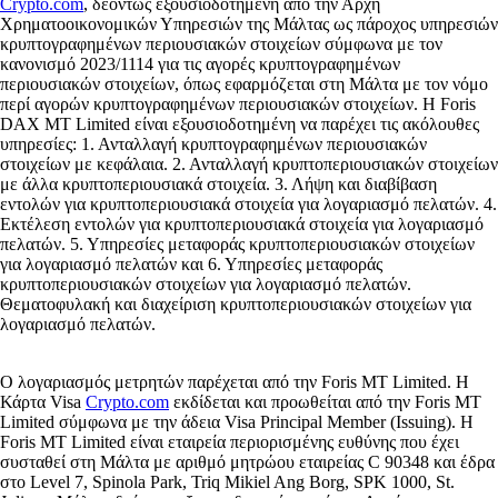
Crypto.com
, δεόντως εξουσιοδοτημένη από την Αρχή
Χρηματοοικονομικών Υπηρεσιών της Μάλτας ως πάροχος υπηρεσιών
κρυπτογραφημένων περιουσιακών στοιχείων σύμφωνα με τον
κανονισμό 2023/1114 για τις αγορές κρυπτογραφημένων
περιουσιακών στοιχείων, όπως εφαρμόζεται στη Μάλτα με τον νόμο
περί αγορών κρυπτογραφημένων περιουσιακών στοιχείων. Η Foris
DAX MT Limited είναι εξουσιοδοτημένη να παρέχει τις ακόλουθες
υπηρεσίες: 1. Ανταλλαγή κρυπτογραφημένων περιουσιακών
στοιχείων με κεφάλαια. 2. Ανταλλαγή κρυπτοπεριουσιακών στοιχείων
με άλλα κρυπτοπεριουσιακά στοιχεία. 3. Λήψη και διαβίβαση
εντολών για κρυπτοπεριουσιακά στοιχεία για λογαριασμό πελατών. 4.
Εκτέλεση εντολών για κρυπτοπεριουσιακά στοιχεία για λογαριασμό
πελατών. 5. Υπηρεσίες μεταφοράς κρυπτοπεριουσιακών στοιχείων
για λογαριασμό πελατών και 6. Υπηρεσίες μεταφοράς
κρυπτοπεριουσιακών στοιχείων για λογαριασμό πελατών.
Θεματοφυλακή και διαχείριση κρυπτοπεριουσιακών στοιχείων για
λογαριασμό πελατών.
Ο λογαριασμός μετρητών παρέχεται από την Foris MT Limited. Η
Κάρτα Visa
Crypto.com
εκδίδεται και προωθείται από την Foris MT
Limited σύμφωνα με την άδεια Visa Principal Member (Issuing). Η
Foris MT Limited είναι εταιρεία περιορισμένης ευθύνης που έχει
συσταθεί στη Μάλτα με αριθμό μητρώου εταιρείας C 90348 και έδρα
στο Level 7, Spinola Park, Triq Mikiel Ang Borg, SPK 1000, St.