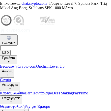
Επικοινωνία:
chat.crypto.com
| Γραφείο: Level 7, Spinola Park, Triq
Mikiel Ang Borg, St Julians SPK 1000 Μάλτα.
Ελληνικά
|
USD
Προϊόντα
+
Εφαρμογή Crypto.com
Onchain
Level Up
Αγορές
+
Crypto
Λειτουργίες
+
Κάρτες
Καλάθια
Earn
Ποντάρισμα
DeFi Staking
Pay
Prime
Επιχειρήσεις
+
Θεματοφυλακή
Pay για Έμπορο