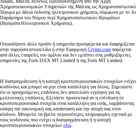
Julians, Μάλτα, δεόντως εξουσιοδοτημένη από την Αρχή
Χρηματοοικονομικών Υπηρεσιών της Μάλτας ως Χρηματοπιστωτικό
Ίδρυμα με άδεια έκδοσης ηλεκτρονικού χρήματος σύμφωνα με το 3ο
Παράρτημα του Νόμου περί Χρηματοπιστωτικών Ιδρυμάτων
(Ιδρύματα Ηλεκτρονικού Χρήματος).
Οποιοδήποτε άλλο προϊόν ή υπηρεσία προσφέρεται και διαφημίζεται
στην παρούσα ιστοσελίδα ή στην Εφαρμογή
Crypto.com
παρέχεται
από άλλες εταιρείες του ομίλου και δεν εμπίπτει στις ρυθμιζόμενες
υπηρεσίες της Foris DAX MT Limited ή της Foris MT Limited.
Η διαπραγμάτευση ή η κατοχή κρυπτοπεριουσιακών στοιχείων ενέχει
κινδύνους και μπορεί να μην είναι κατάλληλη για όλους. Σημειώστε
ότι οι προηγούμενες επιδόσεις δεν αποτελούν εγγύηση για τις
μελλοντικές επιδόσεις. Εξετάστε προσεκτικά αν η επένδυση σε
κρυπτοπεριουσιακά στοιχεία είναι κατάλληλη για εσάς, λαμβάνοντας
υπόψη την οικονομική σας κατάσταση και την ανοχή σας στον
κίνδυνο. Μπορείτε να βρείτε περισσότερες πληροφορίες σχετικά με
τους κινδύνους που ενέχει η διαπραγμάτευση ή η κατοχή
κρυπτοπεριουσιακών στοιχείων
εδώ
.