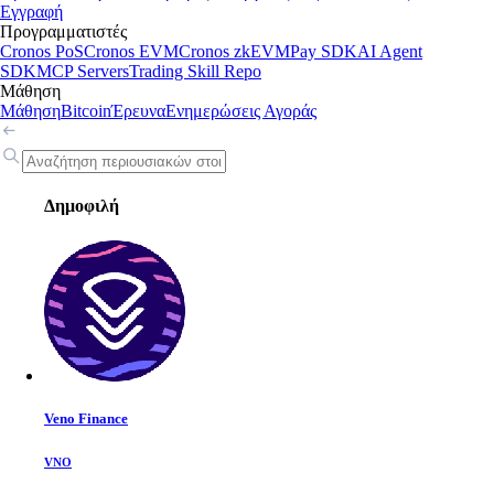
Εγγραφή
Προγραμματιστές
Cronos PoS
Cronos EVM
Cronos zkEVM
Pay SDK
AI Agent
SDK
MCP Servers
Trading Skill Repo
Μάθηση
Μάθηση
Bitcoin
Έρευνα
Ενημερώσεις Αγοράς
Δημοφιλή
Veno Finance
VNO