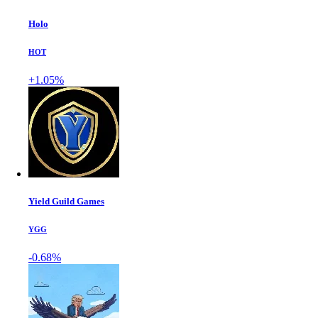
Holo
HOT
+1.05%
Yield Guild Games
YGG
-0.68%