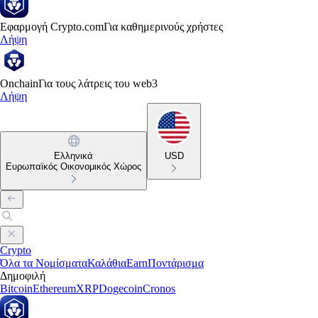
Εφαρμογή Crypto.com
Για καθημερινούς χρήστες
Λήψη
Onchain
Για τους λάτρεις του web3
Λήψη
Ελληνικά
USD
Ευρωπαϊκός Οικονομικός Χώρος
Crypto
Όλα τα Νομίσματα
Καλάθια
Earn
Ποντάρισμα
Δημοφιλή
Bitcoin
Ethereum
XRP
Dogecoin
Cronos