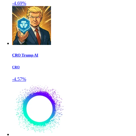
-4.69%
CRO Trump AI
CRO
-4.57%