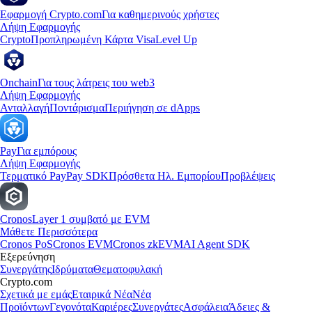
Εφαρμογή Crypto.com
Για καθημερινούς χρήστες
Λήψη Εφαρμογής
Crypto
Προπληρωμένη Κάρτα Visa
Level Up
Onchain
Για τους λάτρεις του web3
Λήψη Εφαρμογής
Ανταλλαγή
Ποντάρισμα
Περιήγηση σε dApps
Pay
Για εμπόρους
Λήψη Εφαρμογής
Τερματικό Pay
Pay SDK
Πρόσθετα Ηλ. Εμπορίου
Προβλέψεις
Cronos
Layer 1 συμβατό με EVM
Μάθετε Περισσότερα
Cronos PoS
Cronos EVM
Cronos zkEVM
AI Agent SDK
Εξερεύνηση
Συνεργάτης
Ιδρύματα
Θεματοφυλακή
Crypto.com
Σχετικά με εμάς
Εταιρικά Νέα
Νέα
Προϊόντων
Γεγονότα
Καριέρες
Συνεργάτες
Ασφάλεια
Άδειες &