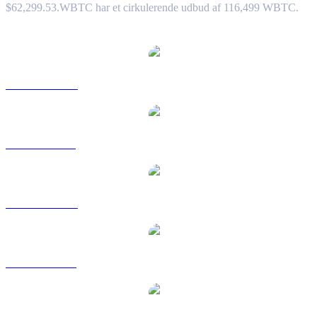
$62,299.53.
WBTC har et cirkulerende udbud af 116,499 WBTC.
Populære Wrapped Bitcoin-konverteringspar
WBTC til AUD
WBTC til BRL
WBTC til CAD
WBTC til EUR