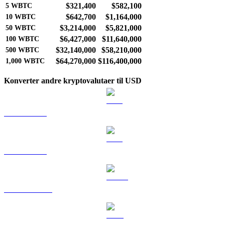
$321,400
$582,100
5
WBTC
$642,700
$1,164,000
10
WBTC
$3,214,000
$5,821,000
50
WBTC
$6,427,000
$11,640,000
100
WBTC
$32,140,000
$58,210,000
500
WBTC
$64,270,000
$116,400,000
1,000
WBTC
Konverter andre kryptovalutaer til USD
BTC til USD
ETH til USD
USDT til USD