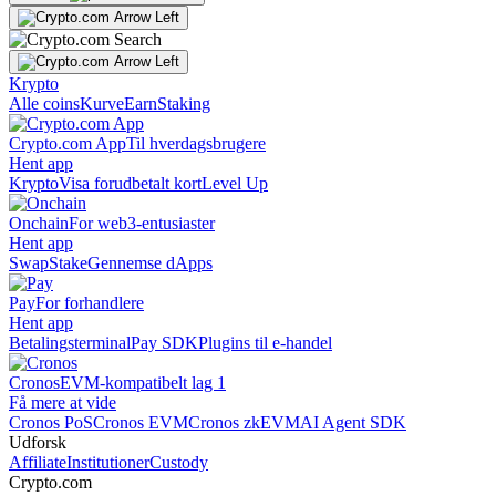
Krypto
Alle coins
Kurve
Earn
Staking
Crypto.com App
Til hverdagsbrugere
Hent app
Krypto
Visa forudbetalt kort
Level Up
Onchain
For web3-entusiaster
Hent app
Swap
Stake
Gennemse dApps
Pay
For forhandlere
Hent app
Betalingsterminal
Pay SDK
Plugins til e-handel
Cronos
EVM-kompatibelt lag 1
Få mere at vide
Cronos PoS
Cronos EVM
Cronos zkEVM
AI Agent SDK
Udforsk
Affiliate
Institutioner
Custody
Crypto.com