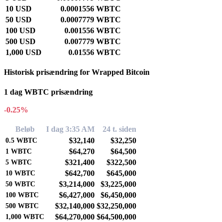
10 USD
0.0001556 WBTC
50 USD
0.0007779 WBTC
100 USD
0.001556 WBTC
500 USD
0.007779 WBTC
1,000 USD
0.01556 WBTC
Historisk prisændring for Wrapped Bitcoin
1 dag WBTC prisændring
-0.25%
Beløb
I dag 3:35 AM
24 t. siden
$32,140
$32,250
0.5
WBTC
$64,270
$64,500
1
WBTC
$321,400
$322,500
5
WBTC
$642,700
$645,000
10
WBTC
$3,214,000
$3,225,000
50
WBTC
$6,427,000
$6,450,000
100
WBTC
$32,140,000
$32,250,000
500
WBTC
$64,270,000
$64,500,000
1,000
WBTC