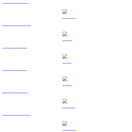
BNB til USD
USDC til USD
XRP til USD
SOL til USD
TRX til USD
HYPE til USD