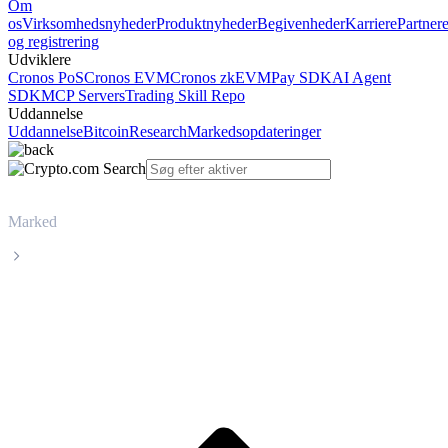
Om
os
Virksomhedsnyheder
Produktnyheder
Begivenheder
Karriere
Partner
og registrering
Udviklere
Cronos PoS
Cronos EVM
Cronos zkEVM
Pay SDK
AI Agent
SDK
MCP Servers
Trading Skill Repo
Uddannelse
Uddannelse
Bitcoin
Research
Markedsopdateringer
Marked
Wrapped Bitcoin
Livepris på Wrapped Bitcoin WBTC