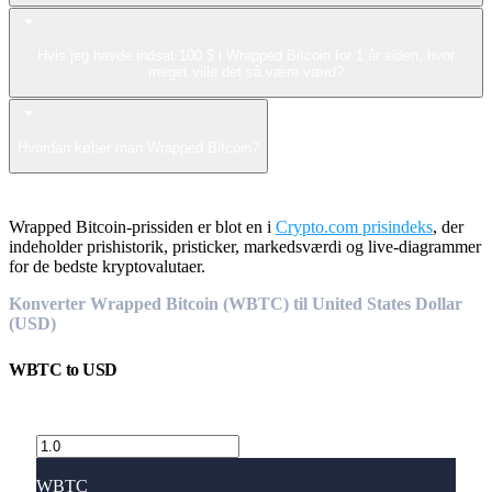
Hvis jeg havde indsat 100 $ i Wrapped Bitcoin for 1 år siden, hvor
meget ville det så være værd?
Hvordan køber man Wrapped Bitcoin?
Wrapped Bitcoin-prissiden er blot en i
Crypto.com prisindeks
, der
indeholder prishistorik, pristicker, markedsværdi og live-diagrammer
for de bedste kryptovalutaer.
Konverter Wrapped Bitcoin (WBTC) til United States Dollar
(USD)
WBTC
to
USD
WBTC