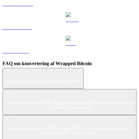
DOGE til USD
USDS til USD
LEO til USD
FAQ om konvertering af Wrapped Bitcoin
Hvad er prisen på Wrapped Bitcoin i USD?
Hvis jeg havde sat 100 $ i Wrapped Bitcoin for 1 uge siden, hvor meget
ville det så være værd?
Hvis jeg havde sat 100 $ i Wrapped Bitcoin for 1 måned siden, hvor
meget ville det så være værd?