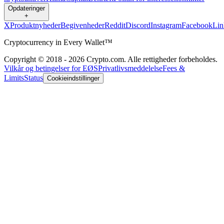
Opdateringer
+
X
Produktnyheder
Begivenheder
Reddit
Discord
Instagram
Facebook
Lin
Cryptocurrency in Every Wallet™
Copyright © 2018 - 2026 Crypto.com. Alle rettigheder forbeholdes.
Vilkår og betingelser for EØS
Privatlivsmeddelelse
Fees &
Limits
Status
Cookieindstillinger