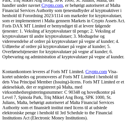
Park, Triq Mikiel Ang Borg, SPK 1000, St. Julians, Malta, der
handler under navnet
Crypto.com
, er behørigt autoriseret af Malta
Financial Services Authority som tjenestudbyder af kryptoaktiver i
henhold til Forordning 2023/1114 om markeder for kryptovalutaer,
som er implementeret i Malta gennem Markets in Crypto Assets Act.
Foris DAX MT Limited er bemyndiget til at levere følgende
tjenester: 1. Veksling af kryptovalutaer til penge; 2. Veksling af
kryptovalutaer til andre kryptovalutaer; 3. Modtagelse og
videresendelse af ordrer på kryptovalutaer på vegne af kunder; 4.
Udførelse af ordrer på kryptovalutaer på vegne af kunder; 5.
Overførselstjenester for kryptovalutaer på vegne af kunder; 6.
Opbevaring og administration af kryptovalutaer på vegne af kunder.
Kontantkontoen leveres af Foris MT Limited.
Crypto.com
Visa-
kortet udstedes og promoveres af Foris MT Limited i henhold til
dets Visa Principal Member (Issuing)-licens. Foris MT Limited er et
aktieselskab, der er registreret på Malta, med
virksomhedsregistreringsnummer: C 90348 og hovedkontor på
Level 7, Spinola Park, Triq Mikiel Ang Borg, SPK 1000, St.
Julians, Malta, behørigt autoriseret af Malta Financial Services
Authority som et finansielt institut med licens til at udstede
elektroniske penge i henhold til 3rd Schedule to the Financial
Institutions Act (Electronic Money Institutions).