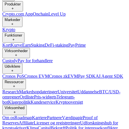
Produkter
+
Crypto.com App
Onchain
Level Up
Markeder
+
Krypto
Funktioner
+
Kort
Kurve
Earn
Staking
DeFi-staking
Pay
Prime
Virksomheder
+
Custody
Pay for forhandlere
Udviklere
+
Cronos PoS
Cronos EVM
Cronos zkEVM
Pay SDK
AI Agent SDK
Ressourcer
+
Research
Markedsopdateringer
Universitet
Uddannelse
BTC/USD-
omregner
Ordliste
Pris-widgets
Telegram-
bot
Klagepolitik
Kundeservice
Kryptooversigt
Virksomhed
+
Om os
Roadmap
Karriere
Partnere
Værdipapir
Proof of
Reserves
Affiliate
Licenser og registreringer
Udforskningshub for
kryptoaktiver
Klima
Capital
Bekræft
Politik for interessekonflikter