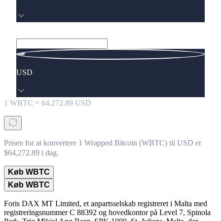
USD
1
WBTC
=
64,272.89
USD
Prisen for at konvertere 1 Wrapped Bitcoin (WBTC) til USD er
$64,272.89 i dag.
Køb WBTC
Køb WBTC
Foris DAX MT Limited, et anpartsselskab registreret i Malta med
registreringsnummer C 88392 og hovedkontor på Level 7, Spinola