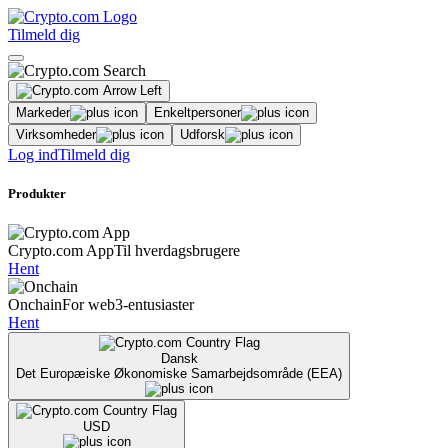
Tilmeld dig
Markeder
Enkeltpersoner
Virksomheder
Udforsk
Log ind
Tilmeld dig
Produkter
Crypto.com App
Til hverdagsbrugere
Hent
Onchain
For web3-entusiaster
Hent
Dansk
Det Europæiske Økonomiske Samarbejdsområde (EEA)
USD