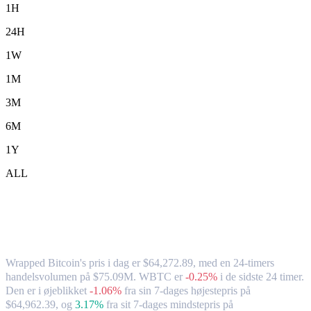
1H
24H
1W
1M
3M
6M
1Y
ALL
Wrapped Bitcoin (WBTC) til USD –
valutakurs og markedsdata
Wrapped Bitcoin's pris i dag er $64,272.89, med en 24-timers
handelsvolumen på $75.09M. WBTC er
-0.25%
i de sidste 24 timer.
Den er i øjeblikket
-1.06%
fra sin 7-dages højestepris på
$64,962.39,
og
3.17%
fra sit 7-dages mindstepris på