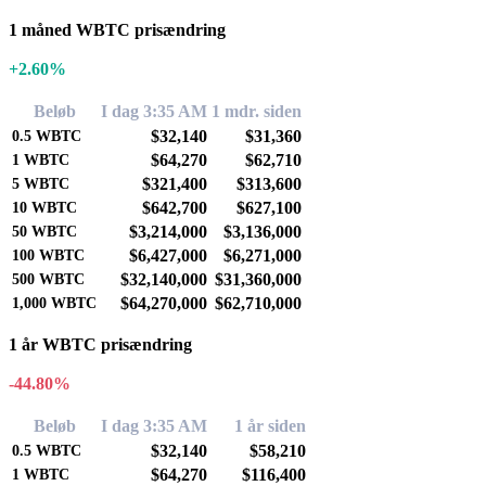
1 måned WBTC prisændring
+2.60%
Beløb
I dag 3:35 AM
1 mdr. siden
$32,140
$31,360
0.5
WBTC
$64,270
$62,710
1
WBTC
$321,400
$313,600
5
WBTC
$642,700
$627,100
10
WBTC
$3,214,000
$3,136,000
50
WBTC
$6,427,000
$6,271,000
100
WBTC
$32,140,000
$31,360,000
500
WBTC
$64,270,000
$62,710,000
1,000
WBTC
1 år WBTC prisændring
-44.80%
Beløb
I dag 3:35 AM
1 år siden
$32,140
$58,210
0.5
WBTC
$64,270
$116,400
1
WBTC