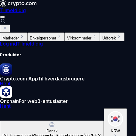
Tilmeld dig
Markeder
Enkeltpersoner
Virksomheder
Udforsk
Log ind
Tilmeld dig
Produkter
Crypto.com App
Til hverdagsbrugere
Hent
Onchain
For web3-entusiaster
Hent
Dansk
KRW
Det Europæiske Økonomiske Samarbejdsområde (EEA)