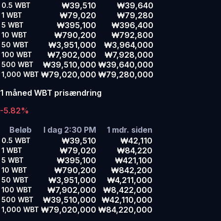
₩39,510
₩39,640
0.5
WBT
₩79,020
₩79,280
1
WBT
₩395,100
₩396,400
5
WBT
₩790,200
₩792,800
10
WBT
₩3,951,000
₩3,964,000
50
WBT
₩7,902,000
₩7,928,000
100
WBT
₩39,510,000
₩39,640,000
500
WBT
₩79,020,000
₩79,280,000
1,000
WBT
1 måned WBT prisændring
-5.82%
Beløb
I dag 2:30 PM
1 mdr. siden
₩39,510
₩42,110
0.5
WBT
₩79,020
₩84,220
1
WBT
₩395,100
₩421,100
5
WBT
₩790,200
₩842,200
10
WBT
₩3,951,000
₩4,211,000
50
WBT
₩7,902,000
₩8,422,000
100
WBT
₩39,510,000
₩42,110,000
500
WBT
₩79,020,000
₩84,220,000
1,000
WBT