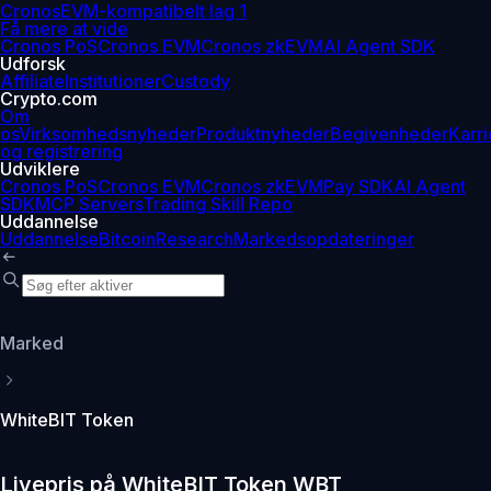
Cronos
EVM-kompatibelt lag 1
Få mere at vide
Cronos PoS
Cronos EVM
Cronos zkEVM
AI Agent SDK
Udforsk
Affiliate
Institutioner
Custody
Crypto.com
Om
os
Virksomhedsnyheder
Produktnyheder
Begivenheder
Karri
og registrering
Udviklere
Cronos PoS
Cronos EVM
Cronos zkEVM
Pay SDK
AI Agent
SDK
MCP Servers
Trading Skill Repo
Uddannelse
Uddannelse
Bitcoin
Research
Markedsopdateringer
Marked
WhiteBIT Token
Livepris på WhiteBIT Token WBT