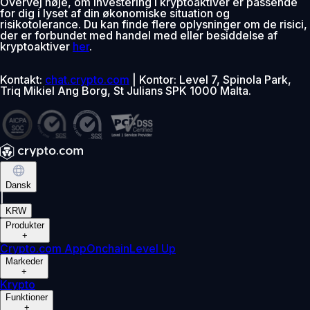
Overvej nøje, om investering i kryptoaktiver er passende
for dig i lyset af din økonomiske situation og
risikotolerance. Du kan finde flere oplysninger om de risici,
der er forbundet med handel med eller besiddelse af
kryptoaktiver
her
.
Kontakt:
chat.crypto.com
| Kontor: Level 7, Spinola Park,
Triq Mikiel Ang Borg, St Julians SPK 1000 Malta.
Dansk
|
KRW
Produkter
+
Crypto.com App
Onchain
Level Up
Markeder
+
Krypto
Funktioner
+