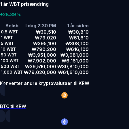
1 år WBT prisændring
+28.39%
Beløb
I dag 2:30 PM
1 år siden
₩39,510
₩30,810
0.5
WBT
₩79,020
₩61,610
1
WBT
₩395,100
₩308,100
5
WBT
₩790,200
₩616,100
10
WBT
₩3,951,000
₩3,081,000
50
WBT
₩7,902,000
₩6,161,000
100
WBT
₩39,510,000
₩30,810,000
500
WBT
₩79,020,000
₩61,610,000
1,000
WBT
Konverter andre kryptovalutaer til KRW
BTC til KRW