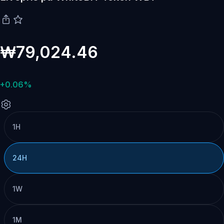
₩79,024.46
+0.06%
1H
24H
1W
1M