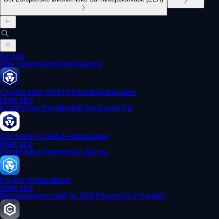
Krypto
Alle coins
Kurve
Earn
Staking
Crypto.com App
Til hverdagsbrugere
Hent app
Krypto
Visa forudbetalt kort
Level Up
Onchain
For web3-entusiaster
Hent app
Swap
Stake
Gennemse dApps
Pay
For forhandlere
Hent app
Betalingsterminal
Pay SDK
Plugins til e-handel