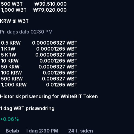
500 WBT
₩39,510,000
1,000 WBT
₩79,020,000
KRW til WBT
Pr. dags dato 02:30 PM
0.5 KRW
0.000006327 WBT
1 KRW
0.00001265 WBT
5 KRW
0.00006327 WBT
10 KRW
0.0001265 WBT
50 KRW
0.0006327 WBT
100 KRW
0.001265 WBT
500 KRW
0.006327 WBT
1,000 KRW
0.01265 WBT
Historisk prisændring for WhiteBIT Token
1 dag WBT prisændring
+0.06%
Beløb
I dag 2:30 PM
24 t. siden