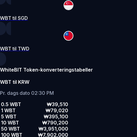
WBT til SGD
WBT til TWD
WhiteBIT Token-konverteringstabeller
WBT til KRW
Pr. dags dato 02:30 PM
0.5 WBT
₩39,510
1 WBT
₩79,020
5 WBT
₩395,100
10 WBT
₩790,200
50 WBT
₩3,951,000
100 WBT
₩7,902,000