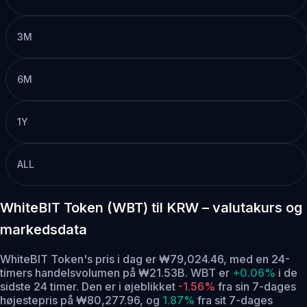
3M
6M
1Y
ALL
WhiteBIT Token (WBT) til KRW – valutakurs og
markedsdata
WhiteBIT Token's pris i dag er ₩79,024.46, med en 24-
timers handelsvolumen på ₩21.53B. WBT er
+0.06%
i de
sidste 24 timer.
Den er i øjeblikket
-1.56%
fra sin 7-dages
højestepris på ₩80,277.96,
og
1.87%
fra sit 7-dages