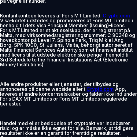
på vegne af kunder.
Kontantkontoen leveres af Foris MT Limited.
Crypto.com
Visa-kortet udstedes og promoveres af Foris MT Limited i
henhold til dets Visa Principal Member (Issuing)-licens.
Foris MT Limited er et aktieselskab, der er registreret på
Malta, med virksomhedsregistreringsnummer: C 90348 og
hovedkontor på Level 7, Spinola Park, Triq Mikiel Ang
Borg, SPK 1000, St. Julians, Malta, behørigt autoriseret af
Malta Financial Services Authority som et finansielt institut
med licens til at udstede elektroniske penge i henhold til
3rd Schedule to the Financial Institutions Act (Electronic
Money Institutions).
Alle andre produkter eller tjenester, der tilbydes og
annonceres på denne webside eller i
Crypto.com
App,
leveres af andre koncernselskaber og falder ikke ind under
Foris DAX MT Limiteds or Foris MT Limiteds regulerede
tjenester.
Handel med eller besiddelse af kryptoaktiver indebærer
risici og er måske ikke egnet for alle. Bemærk, at tidligere
resultater ikke er en garanti for fremtidige resultater.