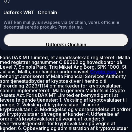
Udforsk WBT i Onchain
WBT kan muligvis swappes via Onchain, vores officielle
decentraliserede produkt. Prøv det nu.
Udforsk i Onchain
Foris DAX MT Limited, et anpartsselskab registreret i Malta
med registreringsnummer C 88392 og hovedkontor på
Level 7, Spinola Park, Triq Mikiel Ang Borg, SPK 1000, St.
Julians, Malta, der handler under navnet
Crypto.com
, er
behørigt autoriseret af Malta Financial Services Authority
som tjenestudbyder af kryptoaktiver i henhold til
Forordning 2023/1114 om markeder for kryptovalutaer,
som er implementeret i Malta gennem Markets in Crypto
Assets Act. Foris DAX MT Limited er bemyndiget til at
levere følgende tjenester: 1. Veksling af kryptovalutaer til
penge; 2. Veksling af kryptovalutaer til andre
kryptovalutaer; 3. Modtagelse og videresendelse af ordrer
på kryptovalutaer på vegne af kunder; 4. Udførelse af
ordrer på kryptovalutaer på vegne af kunder; 5.
Overførselstjenester for kryptovalutaer på vegne af
kunder; 6. Opbevaring og administration af kryptovalutaer