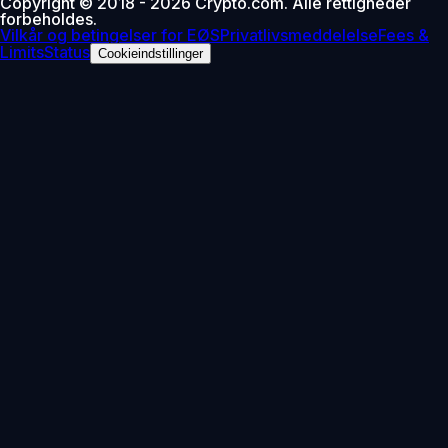
Copyright © 2018 - 2026 Crypto.com. Alle rettigheder
forbeholdes.
Vilkår og betingelser for EØS
Privatlivsmeddelelse
Fees &
Limits
Status
Cookieindstillinger