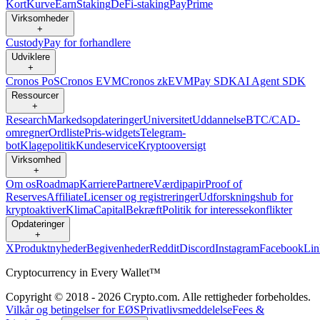
Kort
Kurve
Earn
Staking
DeFi-staking
Pay
Prime
Virksomheder
+
Custody
Pay for forhandlere
Udviklere
+
Cronos PoS
Cronos EVM
Cronos zkEVM
Pay SDK
AI Agent SDK
Ressourcer
+
Research
Markedsopdateringer
Universitet
Uddannelse
BTC/CAD-
omregner
Ordliste
Pris-widgets
Telegram-
bot
Klagepolitik
Kundeservice
Kryptooversigt
Virksomhed
+
Om os
Roadmap
Karriere
Partnere
Værdipapir
Proof of
Reserves
Affiliate
Licenser og registreringer
Udforskningshub for
kryptoaktiver
Klima
Capital
Bekræft
Politik for interessekonflikter
Opdateringer
+
X
Produktnyheder
Begivenheder
Reddit
Discord
Instagram
Facebook
Lin
Cryptocurrency in Every Wallet™
Copyright © 2018 - 2026 Crypto.com. Alle rettigheder forbeholdes.
Vilkår og betingelser for EØS
Privatlivsmeddelelse
Fees &