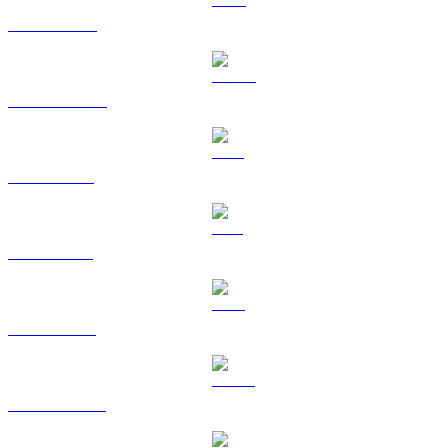
BNB til CAD
USDC til CAD
XRP til CAD
SOL til CAD
TRX til CAD
HYPE til CAD