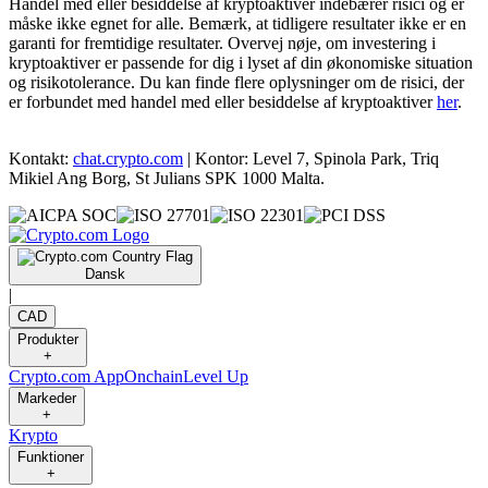
Handel med eller besiddelse af kryptoaktiver indebærer risici og er
måske ikke egnet for alle. Bemærk, at tidligere resultater ikke er en
garanti for fremtidige resultater. Overvej nøje, om investering i
kryptoaktiver er passende for dig i lyset af din økonomiske situation
og risikotolerance. Du kan finde flere oplysninger om de risici, der
er forbundet med handel med eller besiddelse af kryptoaktiver
her
.
Kontakt:
chat.crypto.com
| Kontor: Level 7, Spinola Park, Triq
Mikiel Ang Borg, St Julians SPK 1000 Malta.
Dansk
|
CAD
Produkter
+
Crypto.com App
Onchain
Level Up
Markeder
+
Krypto
Funktioner
+