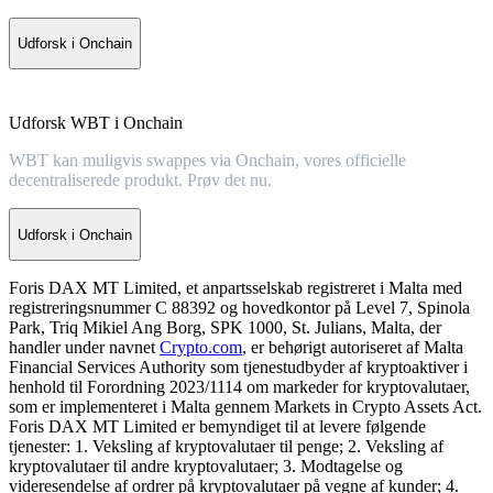
Udforsk i Onchain
Udforsk WBT i Onchain
WBT kan muligvis swappes via Onchain, vores officielle
decentraliserede produkt. Prøv det nu.
Udforsk i Onchain
Foris DAX MT Limited, et anpartsselskab registreret i Malta med
registreringsnummer C 88392 og hovedkontor på Level 7, Spinola
Park, Triq Mikiel Ang Borg, SPK 1000, St. Julians, Malta, der
handler under navnet
Crypto.com
, er behørigt autoriseret af Malta
Financial Services Authority som tjenestudbyder af kryptoaktiver i
henhold til Forordning 2023/1114 om markeder for kryptovalutaer,
som er implementeret i Malta gennem Markets in Crypto Assets Act.
Foris DAX MT Limited er bemyndiget til at levere følgende
tjenester: 1. Veksling af kryptovalutaer til penge; 2. Veksling af
kryptovalutaer til andre kryptovalutaer; 3. Modtagelse og
videresendelse af ordrer på kryptovalutaer på vegne af kunder; 4.