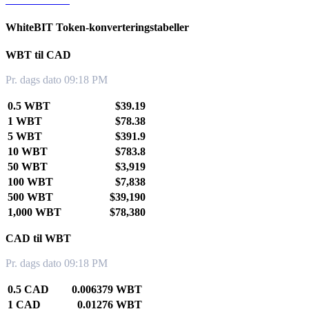
WhiteBIT Token-konverteringstabeller
WBT til CAD
Pr. dags dato 09:18 PM
0.5 WBT
$39.19
1 WBT
$78.38
5 WBT
$391.9
10 WBT
$783.8
50 WBT
$3,919
100 WBT
$7,838
500 WBT
$39,190
1,000 WBT
$78,380
CAD til WBT
Pr. dags dato 09:18 PM
0.5 CAD
0.006379 WBT
1 CAD
0.01276 WBT