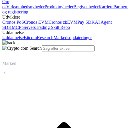
Om
os
Virksomhedsnyheder
Produktnyheder
Begivenheder
Karriere
Partner
og registrering
Udviklere
Cronos PoS
Cronos EVM
Cronos zkEVM
Pay SDK
AI Agent
SDK
MCP Servers
Trading Skill Repo
Uddannelse
Uddannelse
Bitcoin
Research
Markedsopdateringer
Marked
WhiteBIT Token
Livepris på WhiteBIT Token WBT