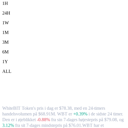
1H
24H
1W
1M
3M
6M
1Y
ALL
WhiteBIT Token (WBT) til CAD –
valutakurs og markedsdata
WhiteBIT Token's pris i dag er $78.38, med en 24-timers
handelsvolumen på $68.91M. WBT er
+0.39%
i de sidste 24 timer.
Den er i øjeblikket
-0.88%
fra sin 7-dages højestepris på $79.08,
og
3.12%
fra sit 7-dages mindstepris på $76.01.
WBT har et