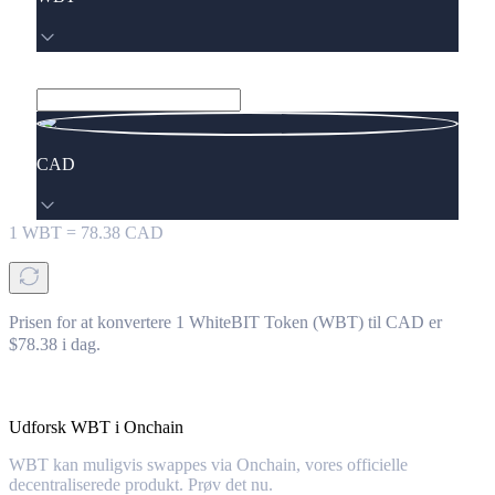
CAD
1
WBT
=
78.38
CAD
Prisen for at konvertere 1 WhiteBIT Token (WBT) til CAD er
$78.38 i dag.
Udforsk WBT i Onchain
WBT kan muligvis swappes via Onchain, vores officielle
decentraliserede produkt. Prøv det nu.