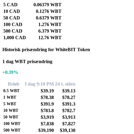
5 CAD
0.06379 WBT
10 CAD
0.1276 WBT
50 CAD
0.6379 WBT
100 CAD
1.276 WBT
500 CAD
6.379 WBT
1,000 CAD
12.76 WBT
Historisk prisændring for WhiteBIT Token
1 dag WBT prisændring
+0.39%
Beløb
I dag 9:18 PM
24 t. siden
$39.19
$39.13
0.5
WBT
$78.38
$78.27
1
WBT
$391.9
$391.3
5
WBT
$783.8
$782.7
10
WBT
$3,919
$3,913
50
WBT
$7,838
$7,827
100
WBT
$39,190
$39,130
500
WBT