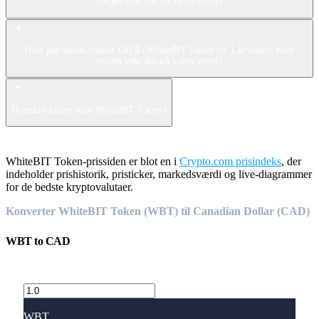
meget ville det så være værd?
Hvis jeg havde indsat 100 $ i WhiteBIT Token for 1 år siden, hvor
meget ville det så være værd?
Hvordan køber man WhiteBIT Token?
WhiteBIT Token-prissiden er blot en i
Crypto.com prisindeks
, der
indeholder prishistorik, pristicker, markedsværdi og live-diagrammer
for de bedste kryptovalutaer.
Konverter WhiteBIT Token (WBT) til Canadian Dollar (CAD)
WBT
to
CAD
WBT