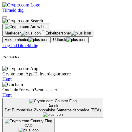
Tilmeld dig
Markeder
Enkeltpersoner
Virksomheder
Udforsk
Log ind
Tilmeld dig
Produkter
Crypto.com App
Til hverdagsbrugere
Hent
Onchain
For web3-entusiaster
Hent
Dansk
Det Europæiske Økonomiske Samarbejdsområde (EEA)
CAD