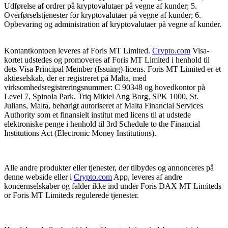
Udførelse af ordrer på kryptovalutaer på vegne af kunder; 5.
Overførselstjenester for kryptovalutaer på vegne af kunder; 6.
Opbevaring og administration af kryptovalutaer på vegne af kunder.
Kontantkontoen leveres af Foris MT Limited.
Crypto.com
Visa-
kortet udstedes og promoveres af Foris MT Limited i henhold til
dets Visa Principal Member (Issuing)-licens. Foris MT Limited er et
aktieselskab, der er registreret på Malta, med
virksomhedsregistreringsnummer: C 90348 og hovedkontor på
Level 7, Spinola Park, Triq Mikiel Ang Borg, SPK 1000, St.
Julians, Malta, behørigt autoriseret af Malta Financial Services
Authority som et finansielt institut med licens til at udstede
elektroniske penge i henhold til 3rd Schedule to the Financial
Institutions Act (Electronic Money Institutions).
Alle andre produkter eller tjenester, der tilbydes og annonceres på
denne webside eller i
Crypto.com
App, leveres af andre
koncernselskaber og falder ikke ind under Foris DAX MT Limiteds
or Foris MT Limiteds regulerede tjenester.