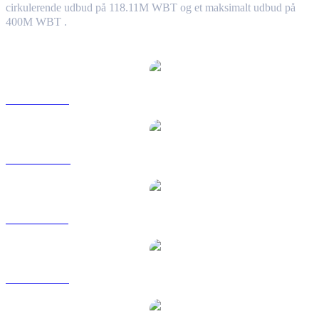
cirkulerende udbud på 118.11M WBT og et maksimalt udbud på
400M WBT .
Populære WhiteBIT Token-konverteringspar
WBT til USD
WBT til AUD
WBT til BRL
WBT til EUR