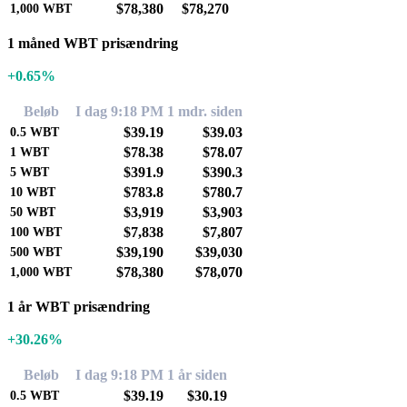
$78,380
$78,270
1,000
WBT
1 måned WBT prisændring
+0.65%
Beløb
I dag 9:18 PM
1 mdr. siden
$39.19
$39.03
0.5
WBT
$78.38
$78.07
1
WBT
$391.9
$390.3
5
WBT
$783.8
$780.7
10
WBT
$3,919
$3,903
50
WBT
$7,838
$7,807
100
WBT
$39,190
$39,030
500
WBT
$78,380
$78,070
1,000
WBT
1 år WBT prisændring
+30.26%
Beløb
I dag 9:18 PM
1 år siden
$39.19
$30.19
0.5
WBT