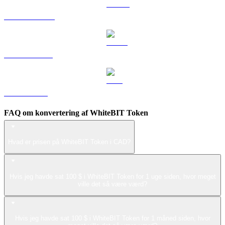
DOGE til CAD
USDS til CAD
LEO til CAD
FAQ om konvertering af WhiteBIT Token
Hvad er prisen på WhiteBIT Token i CAD?
Hvis jeg havde sat 100 $ i WhiteBIT Token for 1 uge siden, hvor meget
ville det så være værd?
Hvis jeg havde sat 100 $ i WhiteBIT Token for 1 måned siden, hvor