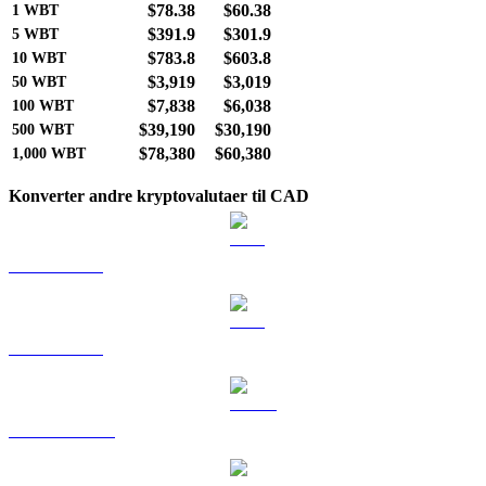
$78.38
$60.38
1
WBT
$391.9
$301.9
5
WBT
$783.8
$603.8
10
WBT
$3,919
$3,019
50
WBT
$7,838
$6,038
100
WBT
$39,190
$30,190
500
WBT
$78,380
$60,380
1,000
WBT
Konverter andre kryptovalutaer til CAD
BTC til CAD
ETH til CAD
USDT til CAD